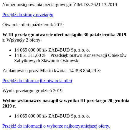
Numer postępowania przetargowego: ZIM-DZ.2621.13.2019
Przejdź do strony przetargu
Otwarcie ofert: październik 2019
W III przetargu otwarcie ofert nastąpiło 30 października 2019
r.
Wpłynęły 2 oferty:
14 065 000,00 zł- ZAB-BUD Sp. z o. o.
14 851 311,00 zł - Przedsiębiorstwo Konserwacji Obiektów
Zabytkowych Sławomir Ostrowski
Zaplanowana przez Miasto kwota: 14 398 854,29 zł.
Przejdź do informacji z otwarcia ofert
Wynik przetargu: grudzień 2019
Wybór wykonawcy nastąpił w wyniku
III przetargu 20 grudnia
2019 r.
14 065 000,00 zł- ZAB-BUD Sp. z o. o.
Przejdź do informacji o wyborze najkorzystniejszej oferty.