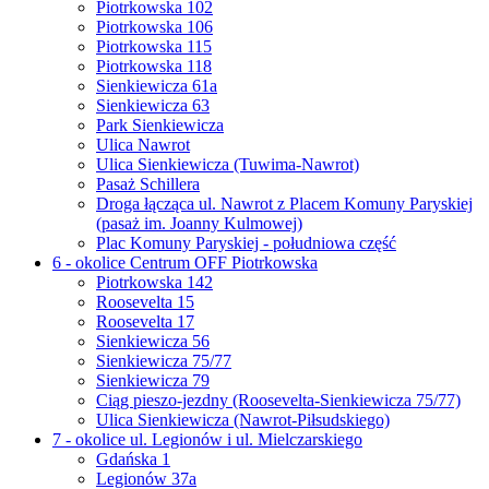
Piotrkowska 102
Piotrkowska 106
Piotrkowska 115
Piotrkowska 118
Sienkiewicza 61a
Sienkiewicza 63
Park Sienkiewicza
Ulica Nawrot
Ulica Sienkiewicza (Tuwima-Nawrot)
Pasaż Schillera
Droga łącząca ul. Nawrot z Placem Komuny Paryskiej
(pasaż im. Joanny Kulmowej)
Plac Komuny Paryskiej - południowa część
6 - okolice Centrum OFF Piotrkowska
Piotrkowska 142
Roosevelta 15
Roosevelta 17
Sienkiewicza 56
Sienkiewicza 75/77
Sienkiewicza 79
Ciąg pieszo-jezdny (Roosevelta-Sienkiewicza 75/77)
Ulica Sienkiewicza (Nawrot-Piłsudskiego)
7 - okolice ul. Legionów i ul. Mielczarskiego
Gdańska 1
Legionów 37a