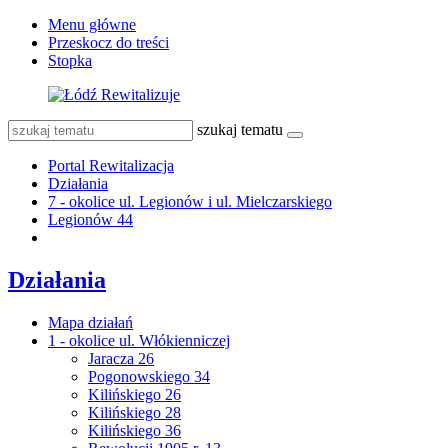
Menu główne
Przeskocz do treści
Stopka
szukaj tematu
Portal Rewitalizacja
Działania
7 - okolice ul. Legionów i ul. Mielczarskiego
Legionów 44
Działania
Mapa działań
1 - okolice ul. Włókienniczej
Jaracza 26
Pogonowskiego 34
Kilińskiego 26
Kilińskiego 28
Kilińskiego 36