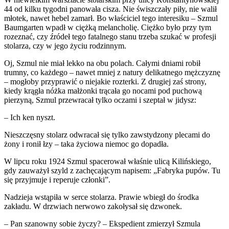
44 od kilku tygodni panowała cisza. Nie świszczały piły, nie walił
młotek, nawet hebel zamarł. Bo właściciel tego interesiku – Szmul
Baumgarten wpadł w ciężką melancholię. Ciężko było przy tym
rozeznać, czy źródeł tego fatalnego stanu trzeba szukać w profesji
stolarza, czy w jego życiu rodzinnym.
Oj, Szmul nie miał lekko na obu polach. Całymi dniami robił
trumny, co każdego – nawet mniej z natury delikatnego mężczyznę
– mogłoby przyprawić o niejakie rozterki. Z drugiej zaś strony,
kiedy krągła nóżka małżonki trącała go nocami pod puchową
pierzyną, Szmul przewracał tylko oczami i szeptał w jidysz:
– Ich ken nyszt.
Nieszczęsny stolarz odwracał się tylko zawstydzony plecami do
żony i ronił łzy – taka życiowa niemoc go dopadła.
W lipcu roku 1924 Szmul spacerował właśnie ulicą Kilińskiego,
gdy zauważył szyld z zachęcającym napisem: „Fabryka pupów. Tu
się przyjmuje i reperuje członki”.
Nadzieja wstąpiła w serce stolarza. Prawie wbiegł do środka
zakładu. W drzwiach nerwowo zakołysał się dzwonek.
– Pan szanowny sobie życzy? – Ekspedient zmierzył Szmula