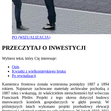
PO (WIZUALIZACJA)
PRZECZYTAJ O INWESTYCJI
Wybierz tekst, który Cię interesuje:
Opis
Kwiatki z wielkomiejskiego bruku
Po rewitalizacji
Kamienica frontowa została wzniesiona pomiędzy 1887 a 1894
rokiem. Najstarsze zachowane materiały archiwalne pochodzą z
1887 roku i wskazują, że właścicielem nieruchomości był wówczas
Franciszek Pfeifer. Projekt z tego okresu dotyczył budowy
murowanych komórek gospodarczych w głębi posesji. W
późniejszych latach wykonano projekt przebudowy elewacji
frontowej i adaptacji parteru na cele usługowe. W latach 1910–1911