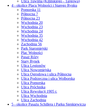
Ulica Tuwima (Kilińskiego - Targowa)
4 - okolice Placu Wolności i Starego Rynku
Pomorska 11
Północna 7
Północna 23
Wschodnia 20
Wschodnia 23
Wschodnia 24
Wschodnia 35
Wschodnia 42
Zachodnia 56
Park Staromiejski
Plac Wolności
Pasaż Róży
Stary Rynek
Ulica Legionów
Ulica Nowomiejska
Ulica Ogrodowa i ulica Północna
Ulica Podrzeczna i ulica Wolborska
Ulica Pomorska
Ulica Próchnika
Ulica Rewolucji 1905 r.
Ulica Wschodnia
Ulica Zachodnia
5 - okolice Pasażu Schillera i Parku Sienkiewicza