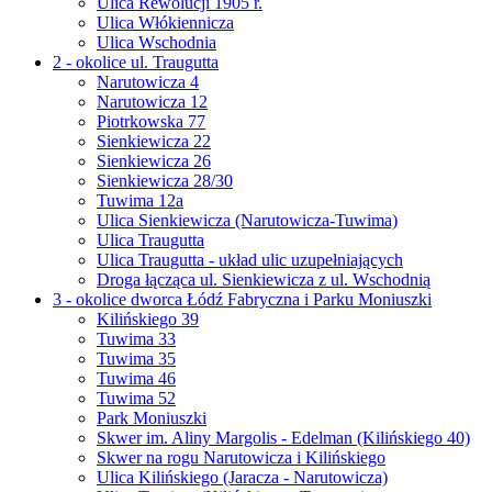
Ulica Rewolucji 1905 r.
Ulica Włókiennicza
Ulica Wschodnia
2 - okolice ul. Traugutta
Narutowicza 4
Narutowicza 12
Piotrkowska 77
Sienkiewicza 22
Sienkiewicza 26
Sienkiewicza 28/30
Tuwima 12a
Ulica Sienkiewicza (Narutowicza-Tuwima)
Ulica Traugutta
Ulica Traugutta - układ ulic uzupełniających
Droga łącząca ul. Sienkiewicza z ul. Wschodnią
3 - okolice dworca Łódź Fabryczna i Parku Moniuszki
Kilińskiego 39
Tuwima 33
Tuwima 35
Tuwima 46
Tuwima 52
Park Moniuszki
Skwer im. Aliny Margolis - Edelman (Kilińskiego 40)
Skwer na rogu Narutowicza i Kilińskiego
Ulica Kilińskiego (Jaracza - Narutowicza)