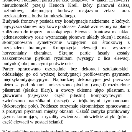
nieruchomość przejął Henoch Krell, który planował dalszą
rozbudowę, obejmującą budowę magazynu żelaza oraz
przekształcenia budynku mieszkalnego.
Budynek frontowy posiada trzy kondygnacje nadziemne, z których
najwyższa stanowi użytkowe poddasze. Został wzniesiony na planie
zbliżonym do trapezu prostokątnego. Elewacja frontowa ma układ
jedenastoosiowy (osie wyznaczają pionowe układy okien) i została
skomponowana symetrycznie względem osi środkowej z
przejazdem bramnym. Kompozycja elewacji ma wyraźnie
horyzontalny charakter. Skrajne partie fasady zostały
zaakcentowane płytkimi ryzalitami (występy z lica elewacji
budynku) obejmującymi po dwie osie.
Parter opracowano oszczędnie, bez dekoracji sztukatorskiej,
oddzielając go od wyższej kondygnacji profilowanym gzymsem
międzykondygnacyjnym. Najbardziej dekoracyjne jest pierwsze
piętro – pod oknami umieszczono płyciny (wnęki) rozdzielone
pilastrami (płaskie filary), a otwory okienne ujęto pilastrami z
głowicami (najwyższa część pilastru) kompozytowymi i
zwieńczono naczółkami (szczyt) z trójkątnymi tympanonami
(dekoracyjne pole). Poddasze otrzymało skromniejsze opracowanie
z prostymi płycinami między oknami. Całość zamyka profilowany
gzyms koronujący, a ryzality zwieńczają niewielkie attyki (górna
część elewacji w postaci ścianki).
W niewielkim warsztacie stolarskim przy ulicy Konstantynowskiej