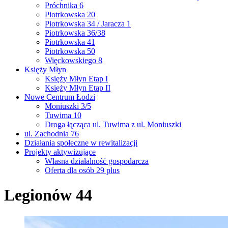
Próchnika 6
Piotrkowska 20
Piotrkowska 34 / Jaracza 1
Piotrkowska 36/38
Piotrkowska 41
Piotrkowska 50
Więckowskiego 8
Księży Młyn
Księży Młyn Etap I
Księży Młyn Etap II
Nowe Centrum Łodzi
Moniuszki 3/5
Tuwima 10
Droga łącząca ul. Tuwima z ul. Moniuszki
ul. Zachodnia 76
Działania społeczne w rewitalizacji
Projekty aktywizujące
Własna działalność gospodarcza
Oferta dla osób 29 plus
Legionów 44