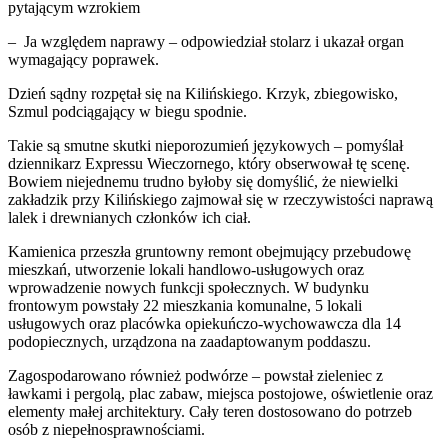
pytającym wzrokiem
– Ja względem naprawy – odpowiedział stolarz i ukazał organ
wymagający poprawek.
Dzień sądny rozpętał się na Kilińskiego. Krzyk, zbiegowisko,
Szmul podciągający w biegu spodnie.
Takie są smutne skutki nieporozumień językowych – pomyślał
dziennikarz Expressu Wieczornego, który obserwował tę scenę.
Bowiem niejednemu trudno byłoby się domyślić, że niewielki
zakładzik przy Kilińskiego zajmował się w rzeczywistości naprawą
lalek i drewnianych członków ich ciał.
Kamienica przeszła gruntowny remont obejmujący przebudowę
mieszkań, utworzenie lokali handlowo-usługowych oraz
wprowadzenie nowych funkcji społecznych. W budynku
frontowym powstały 22 mieszkania komunalne, 5 lokali
usługowych oraz placówka opiekuńczo-wychowawcza dla 14
podopiecznych, urządzona na zaadaptowanym poddaszu.
Zagospodarowano również podwórze – powstał zieleniec z
ławkami i pergolą, plac zabaw, miejsca postojowe, oświetlenie oraz
elementy małej architektury. Cały teren dostosowano do potrzeb
osób z niepełnosprawnościami.