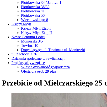
Piotrkowska 34 / Jaracza 1
Piotrkowska 36/38
Piotrkowska 41
Piotrkowska 50
Więckowskiego 8
Księży Młyn
Księży Młyn Etap I
Księży Młyn Etap II
Nowe Centrum Łodzi
Moniuszki 3/5
Tuwima 10
Droga łącząca ul. Tuwima z ul. Moniuszki
ul. Zachodnia 76
Działania społeczne w rewitalizacji
Projekty aktywizujące
Własna działalność gospodarcza
Oferta dla osób 29 plus
Przebicie od Mielczarskiego 25