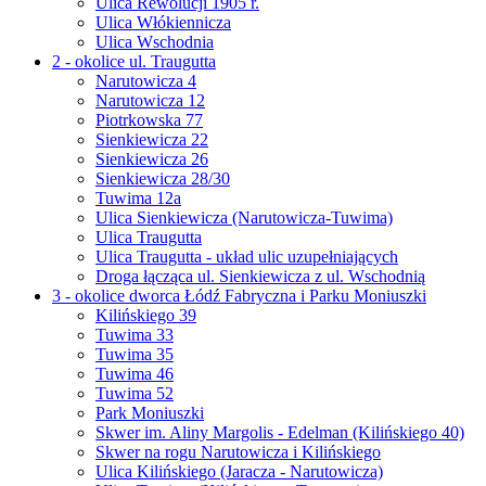
Ulica Rewolucji 1905 r.
Ulica Włókiennicza
Ulica Wschodnia
2 - okolice ul. Traugutta
Narutowicza 4
Narutowicza 12
Piotrkowska 77
Sienkiewicza 22
Sienkiewicza 26
Sienkiewicza 28/30
Tuwima 12a
Ulica Sienkiewicza (Narutowicza-Tuwima)
Ulica Traugutta
Ulica Traugutta - układ ulic uzupełniających
Droga łącząca ul. Sienkiewicza z ul. Wschodnią
3 - okolice dworca Łódź Fabryczna i Parku Moniuszki
Kilińskiego 39
Tuwima 33
Tuwima 35
Tuwima 46
Tuwima 52
Park Moniuszki
Skwer im. Aliny Margolis - Edelman (Kilińskiego 40)
Skwer na rogu Narutowicza i Kilińskiego
Ulica Kilińskiego (Jaracza - Narutowicza)