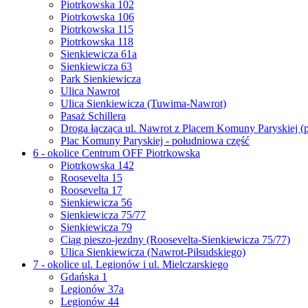
Piotrkowska 102
Piotrkowska 106
Piotrkowska 115
Piotrkowska 118
Sienkiewicza 61a
Sienkiewicza 63
Park Sienkiewicza
Ulica Nawrot
Ulica Sienkiewicza (Tuwima-Nawrot)
Pasaż Schillera
Droga łącząca ul. Nawrot z Placem Komuny Paryskiej (
Plac Komuny Paryskiej - południowa część
6 - okolice Centrum OFF Piotrkowska
Piotrkowska 142
Roosevelta 15
Roosevelta 17
Sienkiewicza 56
Sienkiewicza 75/77
Sienkiewicza 79
Ciąg pieszo-jezdny (Roosevelta-Sienkiewicza 75/77)
Ulica Sienkiewicza (Nawrot-Piłsudskiego)
7 - okolice ul. Legionów i ul. Mielczarskiego
Gdańska 1
Legionów 37a
Legionów 44