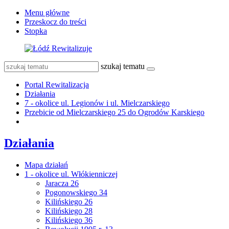
Menu główne
Przeskocz do treści
Stopka
szukaj tematu
Portal Rewitalizacja
Działania
7 - okolice ul. Legionów i ul. Mielczarskiego
Przebicie od Mielczarskiego 25 do Ogrodów Karskiego
Działania
Mapa działań
1 - okolice ul. Włókienniczej
Jaracza 26
Pogonowskiego 34
Kilińskiego 26
Kilińskiego 28
Kilińskiego 36