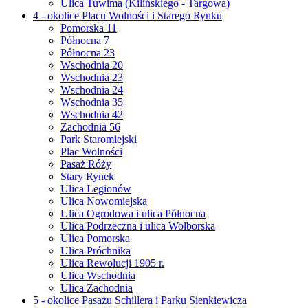
Ulica Tuwima (Kilińskiego - Targowa)
4 - okolice Placu Wolności i Starego Rynku
Pomorska 11
Północna 7
Północna 23
Wschodnia 20
Wschodnia 23
Wschodnia 24
Wschodnia 35
Wschodnia 42
Zachodnia 56
Park Staromiejski
Plac Wolności
Pasaż Róży
Stary Rynek
Ulica Legionów
Ulica Nowomiejska
Ulica Ogrodowa i ulica Północna
Ulica Podrzeczna i ulica Wolborska
Ulica Pomorska
Ulica Próchnika
Ulica Rewolucji 1905 r.
Ulica Wschodnia
Ulica Zachodnia
5 - okolice Pasażu Schillera i Parku Sienkiewicza