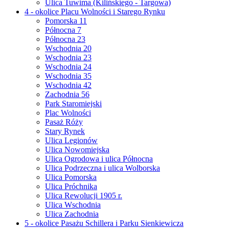
Ulica Tuwima (Kilińskiego - Targowa)
4 - okolice Placu Wolności i Starego Rynku
Pomorska 11
Północna 7
Północna 23
Wschodnia 20
Wschodnia 23
Wschodnia 24
Wschodnia 35
Wschodnia 42
Zachodnia 56
Park Staromiejski
Plac Wolności
Pasaż Róży
Stary Rynek
Ulica Legionów
Ulica Nowomiejska
Ulica Ogrodowa i ulica Północna
Ulica Podrzeczna i ulica Wolborska
Ulica Pomorska
Ulica Próchnika
Ulica Rewolucji 1905 r.
Ulica Wschodnia
Ulica Zachodnia
5 - okolice Pasażu Schillera i Parku Sienkiewicza