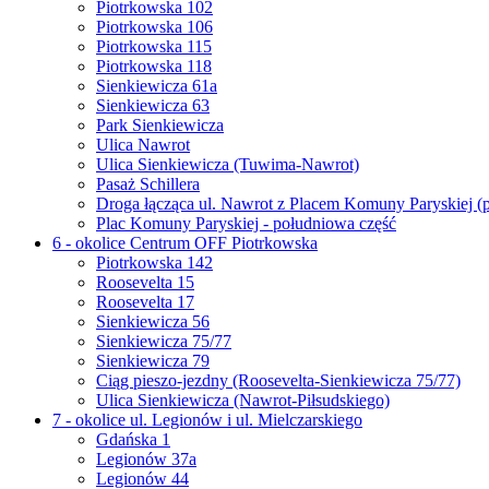
Piotrkowska 102
Piotrkowska 106
Piotrkowska 115
Piotrkowska 118
Sienkiewicza 61a
Sienkiewicza 63
Park Sienkiewicza
Ulica Nawrot
Ulica Sienkiewicza (Tuwima-Nawrot)
Pasaż Schillera
Droga łącząca ul. Nawrot z Placem Komuny Paryskiej (
Plac Komuny Paryskiej - południowa część
6 - okolice Centrum OFF Piotrkowska
Piotrkowska 142
Roosevelta 15
Roosevelta 17
Sienkiewicza 56
Sienkiewicza 75/77
Sienkiewicza 79
Ciąg pieszo-jezdny (Roosevelta-Sienkiewicza 75/77)
Ulica Sienkiewicza (Nawrot-Piłsudskiego)
7 - okolice ul. Legionów i ul. Mielczarskiego
Gdańska 1
Legionów 37a
Legionów 44