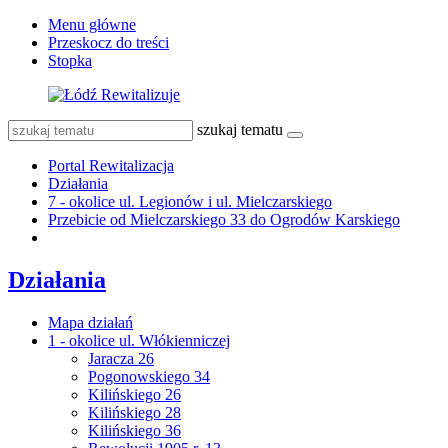
Menu główne
Przeskocz do treści
Stopka
szukaj tematu
Portal Rewitalizacja
Działania
7 - okolice ul. Legionów i ul. Mielczarskiego
Przebicie od Mielczarskiego 33 do Ogrodów Karskiego
Działania
Mapa działań
1 - okolice ul. Włókienniczej
Jaracza 26
Pogonowskiego 34
Kilińskiego 26
Kilińskiego 28
Kilińskiego 36