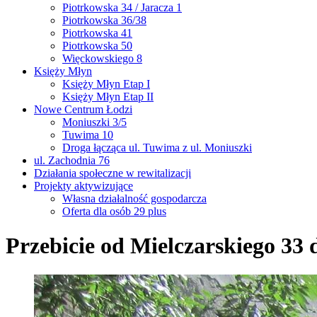
Piotrkowska 34 / Jaracza 1
Piotrkowska 36/38
Piotrkowska 41
Piotrkowska 50
Więckowskiego 8
Księży Młyn
Księży Młyn Etap I
Księży Młyn Etap II
Nowe Centrum Łodzi
Moniuszki 3/5
Tuwima 10
Droga łącząca ul. Tuwima z ul. Moniuszki
ul. Zachodnia 76
Działania społeczne w rewitalizacji
Projekty aktywizujące
Własna działalność gospodarcza
Oferta dla osób 29 plus
Przebicie od Mielczarskiego 33