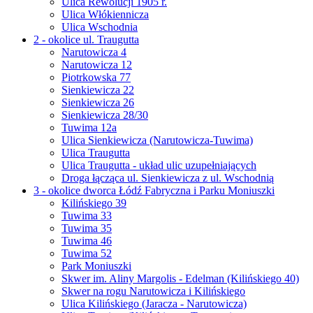
Ulica Rewolucji 1905 r.
Ulica Włókiennicza
Ulica Wschodnia
2 - okolice ul. Traugutta
Narutowicza 4
Narutowicza 12
Piotrkowska 77
Sienkiewicza 22
Sienkiewicza 26
Sienkiewicza 28/30
Tuwima 12a
Ulica Sienkiewicza (Narutowicza-Tuwima)
Ulica Traugutta
Ulica Traugutta - układ ulic uzupełniających
Droga łącząca ul. Sienkiewicza z ul. Wschodnią
3 - okolice dworca Łódź Fabryczna i Parku Moniuszki
Kilińskiego 39
Tuwima 33
Tuwima 35
Tuwima 46
Tuwima 52
Park Moniuszki
Skwer im. Aliny Margolis - Edelman (Kilińskiego 40)
Skwer na rogu Narutowicza i Kilińskiego
Ulica Kilińskiego (Jaracza - Narutowicza)