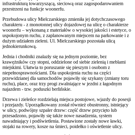
infrastrukturą towarzyszącą, sieciową oraz zagospodarowaniem
przestrzeni na funkcje woonerfu.
Przebudowa ulicy Mielczarskiego zmieniła jej dotychczasowego
charakteru - z monotonnej ulicy dojazdowej na ulicę o charakterze
woonerfu – wykonaną z materiałów o wysokiej jakości i estetyce, o
uspokojonym ruchu, z zaplanowanym miejscem na parkowanie i z
dużym udziałem zieleni. Ul. Mielczarskiego pozostała ulicą
jednokierunkową.
Jednia i chodniki znalazły się na jednym poziomie, bez
krawężników czy stopni, oddzielone od siebie zielenią i meblami
miejskimi. Ułatwia to poruszanie się pieszym i osobom z
niepełnosprawnościami. Dla uspokojenia ruchu na części
przewidzianej dla samochodów pojawiły się szykany (zmiany toru
ruchu), place, oraz trzy progi zwalniające w jezdni z łagodnym
najazdem - tzw. poduszki berlińskie.
Drzewa i zieleńce rozdzielają miejsca postojowe, wjazdy do posesji
i przejazdy. Uporządkowany został również obustronny, istniejący
w ulicy, podwójny szpaler drzew: część drzew przycięto lub
przesadzono, pojawiły się także nowe nasadzenia, system
nawadniający i podświetlenia. Postawione zostały nowe ławki,
stojaki na rowery, kosze na śmieci, poidełko i oświetlenie ulicy.