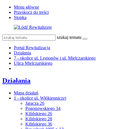
Menu główne
Przeskocz do treści
Stopka
szukaj tematu
Portal Rewitalizacja
Działania
7 - okolice ul. Legionów i ul. Mielczarskiego
Ulica Mielczarskiego
Działania
Mapa działań
1 - okolice ul. Włókienniczej
Jaracza 26
Pogonowskiego 34
Kilińskiego 26
Kilińskiego 28
Kilińskiego 36