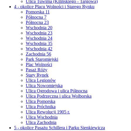
Ulica Tuwima (Kilińskiego - Targowa)
4 - okolice Placu Wolności i Starego Rynku
Pomorska 11
Północna 7
Północna 23
Wschodnia 20
Wschodnia 23
Wschodnia 24
Wschodnia 35
Wschodnia 42
Zachodnia 56
Park Staromiejski
Plac Wolności
Pasaż Róży
Stary Rynek
Ulica Legionów
Ulica Nowomiejska
Ulica Ogrodowa i ulica Północna
Ulica Podrzeczna i ulica Wolborska
Ulica Pomorska
Ulica Próchnika
Ulica Rewolucji 1905 r.
Ulica Wschodnia
Ulica Zachodnia
5 - okolice Pasażu Schillera i Parku Sienkiewicza