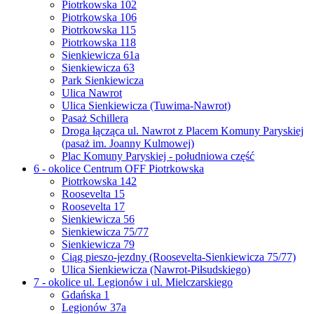
Piotrkowska 102
Piotrkowska 106
Piotrkowska 115
Piotrkowska 118
Sienkiewicza 61a
Sienkiewicza 63
Park Sienkiewicza
Ulica Nawrot
Ulica Sienkiewicza (Tuwima-Nawrot)
Pasaż Schillera
Droga łącząca ul. Nawrot z Placem Komuny Paryskiej
(pasaż im. Joanny Kulmowej)
Plac Komuny Paryskiej - południowa część
6 - okolice Centrum OFF Piotrkowska
Piotrkowska 142
Roosevelta 15
Roosevelta 17
Sienkiewicza 56
Sienkiewicza 75/77
Sienkiewicza 79
Ciąg pieszo-jezdny (Roosevelta-Sienkiewicza 75/77)
Ulica Sienkiewicza (Nawrot-Piłsudskiego)
7 - okolice ul. Legionów i ul. Mielczarskiego
Gdańska 1
Legionów 37a