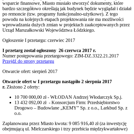
wsparcie finansowe, Miasto musiało stworzyć dokumenty, które
bardzo szczegółowo określają jak budynek będzie wyglądał i działał
po remoncie (tzw. programy funkcjonalno-użytkowe). Z tego
powodu na kolejnych etapach projektowania nie ma możliwości
wprowadzania dużych zmian w projektach zaakceptowanych przez
Urząd Marszałkowski Województwa Łódzkiego.
Ogłoszenie I przetargu: czerwiec 2017
I przetarg został ogłoszony 26 czerwca 2017 r.
Numer postępowania przetargowego: ZIM-DZ.3322.21.2017
Przejdź do strony przetargu
Otwarcie ofert: sierpień 2017
Otwarcie ofert w I przetargu nastąpiło 2 sierpnia 2017
r.
Złożono 2 oferty:
10 700 000,00 zł - WŁODAN Andrzej Włodarczyk Sp.j.
13 432 092,00 zł - Konsorcjum Firm: Przedsiębiorstwo
Drogowo – Budowlane „KEMY” Sp. z o.o., Larkbud Sp. z
o.o.
Zaplanowana przez Miasto kwota: 9 085 916,40 zł (za inwestycję
obejmującą ul. Mielczarskiego i trzy przebicia międzykwartałowe)