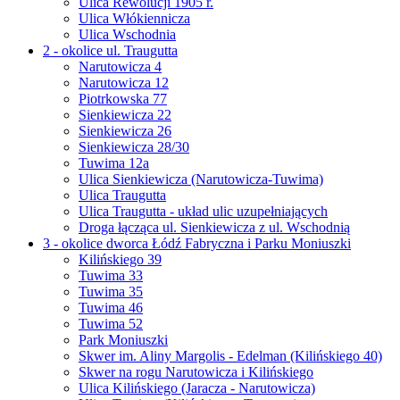
Ulica Rewolucji 1905 r.
Ulica Włókiennicza
Ulica Wschodnia
2 - okolice ul. Traugutta
Narutowicza 4
Narutowicza 12
Piotrkowska 77
Sienkiewicza 22
Sienkiewicza 26
Sienkiewicza 28/30
Tuwima 12a
Ulica Sienkiewicza (Narutowicza-Tuwima)
Ulica Traugutta
Ulica Traugutta - układ ulic uzupełniających
Droga łącząca ul. Sienkiewicza z ul. Wschodnią
3 - okolice dworca Łódź Fabryczna i Parku Moniuszki
Kilińskiego 39
Tuwima 33
Tuwima 35
Tuwima 46
Tuwima 52
Park Moniuszki
Skwer im. Aliny Margolis - Edelman (Kilińskiego 40)
Skwer na rogu Narutowicza i Kilińskiego
Ulica Kilińskiego (Jaracza - Narutowicza)