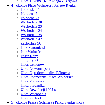
Ulica Tuwima (Kilińskiego - Targowa)
4 - okolice Placu Wolności i Starego Rynku
Pomorska 11
Północna 7
Północna 23
Wschodnia 20
Wschodnia 23
Wschodnia 24
Wschodnia 35
Wschodnia 42
Zachodnia 56
Park Staromiejski
Plac Wolności
Pasaż Róży
Stary Rynek
Ulica Legionów
Ulica Nowomiejska
Ulica Ogrodowa i ulica Północna
Ulica Podrzeczna i ulica Wolborska
Ulica Pomorska
Ulica Próchnika
Ulica Rewolucji 1905 r.
Ulica Wschodnia
Ulica Zachodnia
5 - okolice Pasażu Schillera i Parku Sienkiewicza