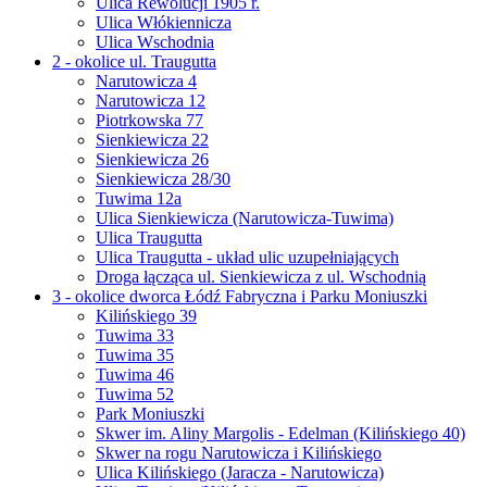
Ulica Rewolucji 1905 r.
Ulica Włókiennicza
Ulica Wschodnia
2 - okolice ul. Traugutta
Narutowicza 4
Narutowicza 12
Piotrkowska 77
Sienkiewicza 22
Sienkiewicza 26
Sienkiewicza 28/30
Tuwima 12a
Ulica Sienkiewicza (Narutowicza-Tuwima)
Ulica Traugutta
Ulica Traugutta - układ ulic uzupełniających
Droga łącząca ul. Sienkiewicza z ul. Wschodnią
3 - okolice dworca Łódź Fabryczna i Parku Moniuszki
Kilińskiego 39
Tuwima 33
Tuwima 35
Tuwima 46
Tuwima 52
Park Moniuszki
Skwer im. Aliny Margolis - Edelman (Kilińskiego 40)
Skwer na rogu Narutowicza i Kilińskiego
Ulica Kilińskiego (Jaracza - Narutowicza)