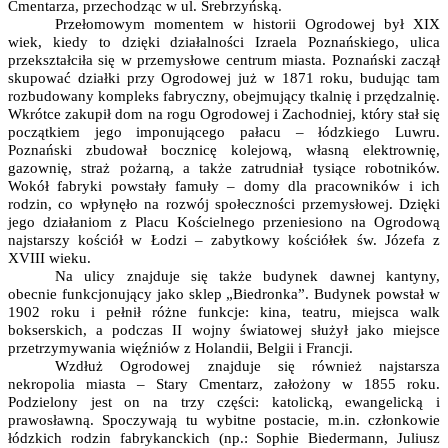
Cmentarza, przechodząc w ul. Srebrzyńską.
Przełomowym momentem w historii Ogrodowej był XIX
wiek, kiedy to dzięki działalności Izraela Poznańskiego, ulica
przekształciła się w przemysłowe centrum miasta. Poznański zaczął
skupować działki przy Ogrodowej już w 1871 roku, budując tam
rozbudowany kompleks fabryczny, obejmujący tkalnię i przędzalnię.
Wkrótce zakupił dom na rogu Ogrodowej i Zachodniej, który stał się
początkiem jego imponującego pałacu – łódzkiego Luwru.
Poznański zbudował bocznicę kolejową, własną elektrownię,
gazownię, straż pożarną, a także zatrudniał tysiące robotników.
Wokół fabryki powstały famuły – domy dla pracowników i ich
rodzin, co wpłynęło na rozwój społeczności przemysłowej. Dzięki
jego działaniom z Placu Kościelnego przeniesiono na Ogrodową
najstarszy kościół w Łodzi – zabytkowy kościółek św. Józefa z
XVIII wieku.
Na ulicy znajduje się także budynek dawnej kantyny,
obecnie funkcjonujący jako sklep „Biedronka”. Budynek powstał w
1902 roku i pełnił różne funkcje: kina, teatru, miejsca walk
bokserskich, a podczas II wojny światowej służył jako miejsce
przetrzymywania więźniów z Holandii, Belgii i Francji.
Wzdłuż Ogrodowej znajduje się również najstarsza
nekropolia miasta – Stary Cmentarz, założony w 1855 roku.
Podzielony jest on na trzy części: katolicką, ewangelicką i
prawosławną. Spoczywają tu wybitne postacie, m.in. członkowie
łódzkich rodzin fabrykanckich (np.: Sophie Biedermann, Juliusz