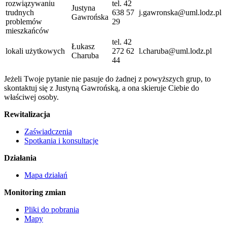
rozwiązywaniu
tel. 42
Justyna
trudnych
638 57
j.gawronska@uml.lodz.pl
Gawrońska
problemów
29
mieszkańców
tel. 42
Łukasz
lokali użytkowych
272 62
l.charuba@uml.lodz.pl
Charuba
44
Jeżeli Twoje pytanie nie pasuje do żadnej z powyższych grup, to
skontaktuj się z Justyną Gawrońską, a ona skieruje Ciebie do
właściwej osoby.
Rewitalizacja
Zaświadczenia
Spotkania i konsultacje
Działania
Mapa działań
Monitoring zmian
Pliki do pobrania
Mapy