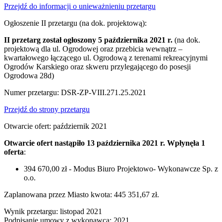
Przejdź do informacji o unieważnieniu przetargu
Ogłoszenie II przetargu (na dok. projektową):
II przetarg został ogłoszony 5 października 2021 r.
(na dok.
projektową dla ul. Ogrodowej oraz przebicia wewnątrz –
kwartałowego łączącego ul. Ogrodową z terenami rekreacyjnymi
Ogrodów Karskiego oraz skweru przylegającego do posesji
Ogrodowa 28d)
Numer przetargu: DSR-ZP-VIII.271.25.2021
Przejdź do strony przetargu
Otwarcie ofert: październik 2021
Otwarcie ofert nastąpiło 13 października 2021 r. Wpłynęła 1
oferta
:
394 670,00 zł - Modus Biuro Projektowo- Wykonawcze Sp. z
o.o.
Zaplanowana przez Miasto kwota: 445 351,67 zł.
Wynik przetargu: listopad 2021
Podpisanie umowy z wykonawcą: 2021