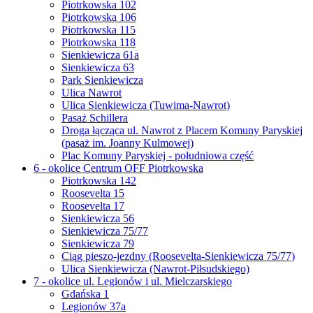
Piotrkowska 102
Piotrkowska 106
Piotrkowska 115
Piotrkowska 118
Sienkiewicza 61a
Sienkiewicza 63
Park Sienkiewicza
Ulica Nawrot
Ulica Sienkiewicza (Tuwima-Nawrot)
Pasaż Schillera
Droga łącząca ul. Nawrot z Placem Komuny Paryskiej
(pasaż im. Joanny Kulmowej)
Plac Komuny Paryskiej - południowa część
6 - okolice Centrum OFF Piotrkowska
Piotrkowska 142
Roosevelta 15
Roosevelta 17
Sienkiewicza 56
Sienkiewicza 75/77
Sienkiewicza 79
Ciąg pieszo-jezdny (Roosevelta-Sienkiewicza 75/77)
Ulica Sienkiewicza (Nawrot-Piłsudskiego)
7 - okolice ul. Legionów i ul. Mielczarskiego
Gdańska 1
Legionów 37a