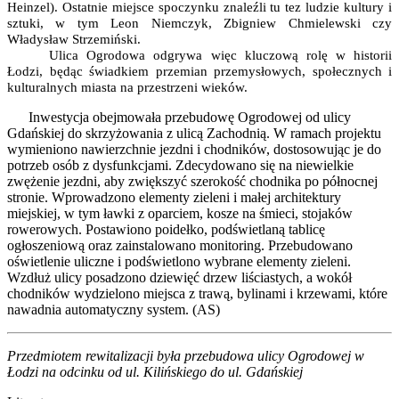
Heinzel). Ostatnie miejsce spoczynku znaleźli tu tez ludzie kultury i
sztuki, w tym Leon Niemczyk, Zbigniew Chmielewski czy
Władysław Strzemiński.
Ulica Ogrodowa odgrywa więc kluczową rolę w historii
Łodzi, będąc świadkiem przemian przemysłowych, społecznych i
kulturalnych miasta na przestrzeni wieków.
Inwestycja obejmowała przebudowę Ogrodowej od ulicy
Gdańskiej do skrzyżowania z ulicą Zachodnią. W ramach projektu
wymieniono nawierzchnie jezdni i chodników, dostosowując je do
potrzeb osób z dysfunkcjami. Zdecydowano się na niewielkie
zwężenie jezdni, aby zwiększyć szerokość chodnika po północnej
stronie. Wprowadzono elementy zieleni i małej architektury
miejskiej, w tym ławki z oparciem, kosze na śmieci, stojaków
rowerowych. Postawiono poidełko, podświetlaną tablicę
ogłoszeniową oraz zainstalowano monitoring. Przebudowano
oświetlenie uliczne i podświetlono wybrane elementy zieleni.
Wzdłuż ulicy posadzono dziewięć drzew liściastych, a wokół
chodników wydzielono miejsca z trawą, bylinami i krzewami, które
nawadnia automatyczny system. (AS)
Przedmiotem rewitalizacji była przebudowa ulicy Ogrodowej w
Łodzi na odcinku od ul. Kilińskiego do ul. Gdańskiej