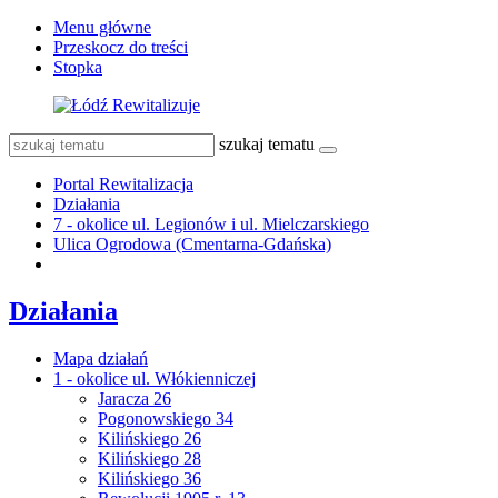
Menu główne
Przeskocz do treści
Stopka
szukaj tematu
Portal Rewitalizacja
Działania
7 - okolice ul. Legionów i ul. Mielczarskiego
Ulica Ogrodowa (Cmentarna-Gdańska)
Działania
Mapa działań
1 - okolice ul. Włókienniczej
Jaracza 26
Pogonowskiego 34
Kilińskiego 26
Kilińskiego 28
Kilińskiego 36