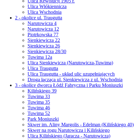
Ulica Rewolucji 1905 r.
Ulica Włókiennicza
Ulica Wschodnia
2 - okolice ul. Traugutta
Narutowicza 4
Narutowicza 12
Piotrkowska 77
Sienkiewicza 22
Sienkiewicza 26
Sienkiewicza 28/30
Tuwima 12a
Ulica Sienkiewicza (Narutowicza-Tuwima)
Ulica Traugutta
Ulica Traugutta - układ ulic uzupełniających
Droga łącząca ul. Sienkiewicza z ul. Wschodnią
3 - okolice dworca Łódź Fabryczna i Parku Moniuszki
Kilińskiego 39
Tuwima 33
Tuwima 35
Tuwima 46
Tuwima 52
Park Moniuszki
Skwer im. Aliny Margolis - Edelman (Kilińskiego 40)
Skwer na rogu Narutowicza i Kilińskiego
Ulica Kilińskiego (Jaracza - Narutowicza)