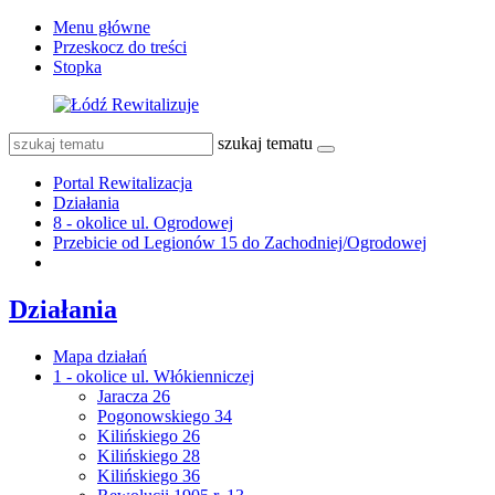
Menu główne
Przeskocz do treści
Stopka
szukaj tematu
Portal Rewitalizacja
Działania
8 - okolice ul. Ogrodowej
Przebicie od Legionów 15 do Zachodniej/Ogrodowej
Działania
Mapa działań
1 - okolice ul. Włókienniczej
Jaracza 26
Pogonowskiego 34
Kilińskiego 26
Kilińskiego 28
Kilińskiego 36