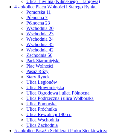
Ulica Tuwima (Kilińskiego - Targowa)
4 - okolice Placu Wolności i Starego Rynku
Pomorska 11
Północna 7
Północna 23
Wschodnia 20
Wschodnia 23
Wschodnia 24
Wschodnia 35
Wschodnia 42
Zachodnia 56
Park Staromiejski
Plac Wolności
Pasaż Róży
Stary Rynek
Ulica Legionów
Ulica Nowomiejska
Ulica Ogrodowa i ulica Północna
Ulica Podrzeczna i ulica Wolborska
Ulica Pomorska
Ulica Próchnika
Ulica Rewolucji 1905 r.
Ulica Wschodnia
Ulica Zachodnia
5 - okolice Pasażu Schillera i Parku Sienkiewicza