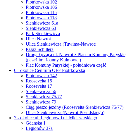
Piotrkowska 102
Piotrkowska 106
Piotrkowska 115
Piotrkowska 118
Sienkiewicza 61a
Sienkiewicza 63
Park Sienkiewicza
Ulica Nawrot
Ulica Sienkiewicza (Tuwima-Nawrot)
Pasaż Schillera
Droga łącząca ul. Nawrot z Placem Komuny Paryskiej
(pasaż im. Joanny Kulmowej)
Plac Komuny Paryskiej - południowa część
6 - okolice Centrum OFF Piotrkowska
Piotrkowska 142
Roosevelta 15
Roosevelta 17
Sienkiewicza 56
Sienkiewicza 75/77
Sienkiewicza 79
Ciąg pieszo-jezdny (Roosevelta-Sienkiewicza 75/77)
Ulica Sienkiewicza (Nawrot-Piłsudskiego)
7 - okolice ul. Legionów i ul. Mielczarskiego
Gdańska 1
Legionów 37a