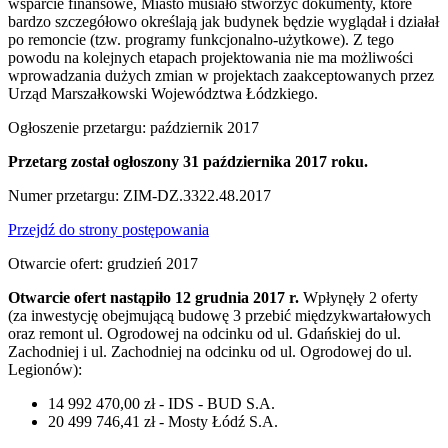
wsparcie finansowe, Miasto musiało stworzyć dokumenty, które
bardzo szczegółowo określają jak budynek będzie wyglądał i działał
po remoncie (tzw. programy funkcjonalno-użytkowe). Z tego
powodu na kolejnych etapach projektowania nie ma możliwości
wprowadzania dużych zmian w projektach zaakceptowanych przez
Urząd Marszałkowski Województwa Łódzkiego.
Ogłoszenie przetargu: październik 2017
Przetarg został ogłoszony 31 października 2017 roku.
Numer przetargu: ZIM-DZ.3322.48.2017
Przejdź do strony postępowania
Otwarcie ofert: grudzień 2017
Otwarcie ofert nastąpiło 12 grudnia 2017 r.
Wpłynęły 2 oferty
(za inwestycję obejmującą budowę 3 przebić międzykwartałowych
oraz remont ul. Ogrodowej na odcinku od ul. Gdańskiej do ul.
Zachodniej i ul. Zachodniej na odcinku od ul. Ogrodowej do ul.
Legionów):
14 992 470,00 zł - IDS - BUD S.A.
20 499 746,41 zł - Mosty Łódź S.A.