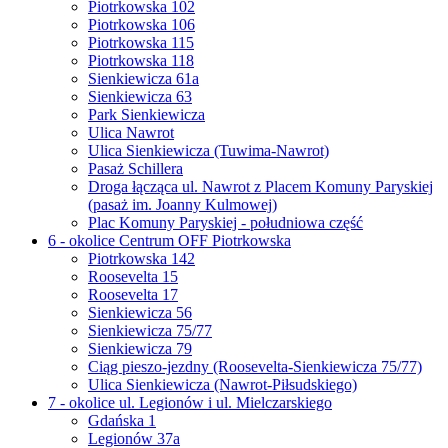
Piotrkowska 102
Piotrkowska 106
Piotrkowska 115
Piotrkowska 118
Sienkiewicza 61a
Sienkiewicza 63
Park Sienkiewicza
Ulica Nawrot
Ulica Sienkiewicza (Tuwima-Nawrot)
Pasaż Schillera
Droga łącząca ul. Nawrot z Placem Komuny Paryskiej
(pasaż im. Joanny Kulmowej)
Plac Komuny Paryskiej - południowa część
6 - okolice Centrum OFF Piotrkowska
Piotrkowska 142
Roosevelta 15
Roosevelta 17
Sienkiewicza 56
Sienkiewicza 75/77
Sienkiewicza 79
Ciąg pieszo-jezdny (Roosevelta-Sienkiewicza 75/77)
Ulica Sienkiewicza (Nawrot-Piłsudskiego)
7 - okolice ul. Legionów i ul. Mielczarskiego
Gdańska 1
Legionów 37a