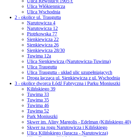
Ulica Rewolucji 1905 r.
Ulica Włókiennicza
Ulica Wschodnia
2 - okolice ul. Traugutta
Narutowicza 4
Narutowicza 12
Piotrkowska 77
Sienkiewicza 22
Sienkiewicza 26
Sienkiewicza 28/30
Tuwima 12a
Ulica Sienkiewicza (Narutowicza-Tuwima)
Ulica Traugutta
Ulica Traugutta - układ ulic uzupełniających
Droga łącząca ul. Sienkiewicza z ul. Wschodnią
3 - okolice dworca Łódź Fabryczna i Parku Moniuszki
Kilińskiego 39
Tuwima 33
Tuwima 35
Tuwima 46
Tuwima 52
Park Moniuszki
Skwer im. Aliny Margolis - Edelman (Kilińskiego 40)
Skwer na rogu Narutowicza i Kilińskiego
Ulica Kilińskiego (Jaracza - Narutowicza)