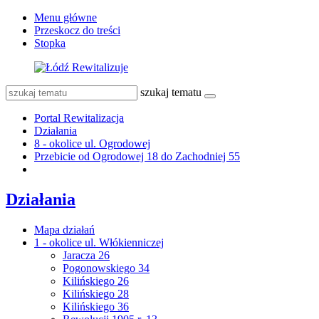
Menu główne
Przeskocz do treści
Stopka
szukaj tematu
Portal Rewitalizacja
Działania
8 - okolice ul. Ogrodowej
Przebicie od Ogrodowej 18 do Zachodniej 55
Działania
Mapa działań
1 - okolice ul. Włókienniczej
Jaracza 26
Pogonowskiego 34
Kilińskiego 26
Kilińskiego 28
Kilińskiego 36