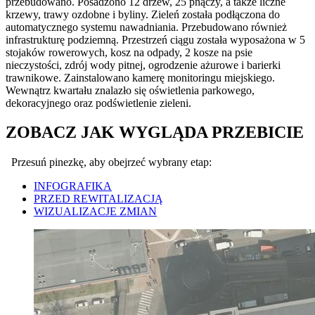
przebudowano. Posadzono 12 drzew, 25 pnączy, a także liczne
krzewy, trawy ozdobne i byliny. Zieleń została podłączona do
automatycznego systemu nawadniania. Przebudowano również
infrastrukturę podziemną. Przestrzeń ciągu została wyposażona w 5
stojaków rowerowych, kosz na odpady, 2 kosze na psie
nieczystości, zdrój wody pitnej, ogrodzenie ażurowe i barierki
trawnikowe. Zainstalowano kamerę monitoringu miejskiego.
Wewnątrz kwartału znalazło się oświetlenia parkowego,
dekoracyjnego oraz podświetlenie zieleni.
ZOBACZ JAK WYGLĄDA PRZEBICIE
Przesuń pinezkę, aby obejrzeć wybrany etap:
INFOGRAFIKA
PRZED REWITALIZACJĄ
WIZUALIZACJE ZMIAN