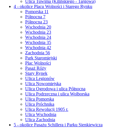
Ulica Tuwima (Kilińskiego - Targowa)
4 - okolice Placu Wolności i Starego Rynku
Pomorska 11
Północna 7
Północna 23
Wschodnia 20
Wschodnia 23
Wschodnia 24
Wschodnia 35
Wschodnia 42
Zachodnia 56
Park Staromiejski
Plac Wolności
Pasaż Róży
Stary Rynek
Ulica Legionów
Ulica Nowomiejska
Ulica Ogrodowa i ulica Północna
Ulica Podrzeczna i ulica Wolborska
Ulica Pomorska
Ulica Próchnika
Ulica Rewolucji 1905 r.
Ulica Wschodnia
Ulica Zachodnia
5 - okolice Pasażu Schillera i Parku Sienkiewicza