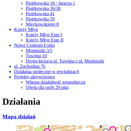
Piotrkowska 34 / Jaracza 1
Piotrkowska 36/38
Piotrkowska 41
Piotrkowska 50
Więckowskiego 8
Księży Młyn
Księży Młyn Etap I
Księży Młyn Etap II
Nowe Centrum Łodzi
Moniuszki 3/5
Tuwima 10
Droga łącząca ul. Tuwima z ul. Moniuszki
ul. Zachodnia 76
Działania społeczne w rewitalizacji
Projekty aktywizujące
Własna działalność gospodarcza
Oferta dla osób 29 plus
Działania
Mapa działań