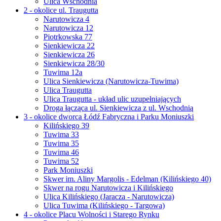
Ulica Wschodnia
2 - okolice ul. Traugutta
Narutowicza 4
Narutowicza 12
Piotrkowska 77
Sienkiewicza 22
Sienkiewicza 26
Sienkiewicza 28/30
Tuwima 12a
Ulica Sienkiewicza (Narutowicza-Tuwima)
Ulica Traugutta
Ulica Traugutta - układ ulic uzupełniających
Droga łącząca ul. Sienkiewicza z ul. Wschodnią
3 - okolice dworca Łódź Fabryczna i Parku Moniuszki
Kilińskiego 39
Tuwima 33
Tuwima 35
Tuwima 46
Tuwima 52
Park Moniuszki
Skwer im. Aliny Margolis - Edelman (Kilińskiego 40)
Skwer na rogu Narutowicza i Kilińskiego
Ulica Kilińskiego (Jaracza - Narutowicza)
Ulica Tuwima (Kilińskiego - Targowa)
4 - okolice Placu Wolności i Starego Rynku