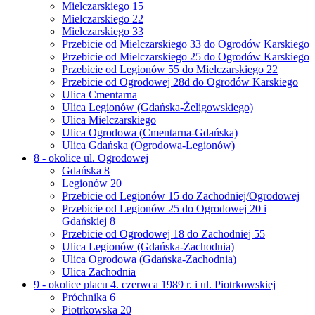
Mielczarskiego 15
Mielczarskiego 22
Mielczarskiego 33
Przebicie od Mielczarskiego 33 do Ogrodów Karskiego
Przebicie od Mielczarskiego 25 do Ogrodów Karskiego
Przebicie od Legionów 55 do Mielczarskiego 22
Przebicie od Ogrodowej 28d do Ogrodów Karskiego
Ulica Cmentarna
Ulica Legionów (Gdańska-Żeligowskiego)
Ulica Mielczarskiego
Ulica Ogrodowa (Cmentarna-Gdańska)
Ulica Gdańska (Ogrodowa-Legionów)
8 - okolice ul. Ogrodowej
Gdańska 8
Legionów 20
Przebicie od Legionów 15 do Zachodniej/Ogrodowej
Przebicie od Legionów 25 do Ogrodowej 20 i
Gdańskiej 8
Przebicie od Ogrodowej 18 do Zachodniej 55
Ulica Legionów (Gdańska-Zachodnia)
Ulica Ogrodowa (Gdańska-Zachodnia)
Ulica Zachodnia
9 - okolice placu 4. czerwca 1989 r. i ul. Piotrkowskiej
Próchnika 6
Piotrkowska 20