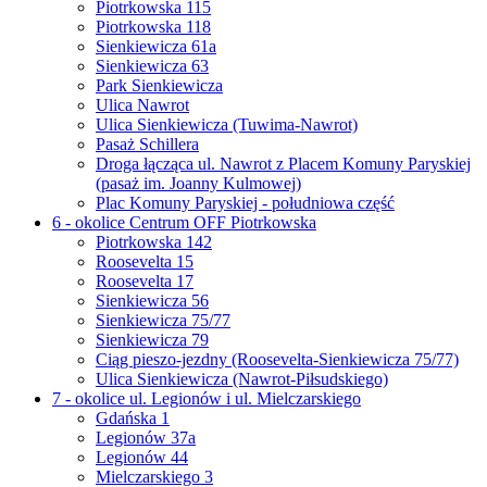
Piotrkowska 115
Piotrkowska 118
Sienkiewicza 61a
Sienkiewicza 63
Park Sienkiewicza
Ulica Nawrot
Ulica Sienkiewicza (Tuwima-Nawrot)
Pasaż Schillera
Droga łącząca ul. Nawrot z Placem Komuny Paryskiej
(pasaż im. Joanny Kulmowej)
Plac Komuny Paryskiej - południowa część
6 - okolice Centrum OFF Piotrkowska
Piotrkowska 142
Roosevelta 15
Roosevelta 17
Sienkiewicza 56
Sienkiewicza 75/77
Sienkiewicza 79
Ciąg pieszo-jezdny (Roosevelta-Sienkiewicza 75/77)
Ulica Sienkiewicza (Nawrot-Piłsudskiego)
7 - okolice ul. Legionów i ul. Mielczarskiego
Gdańska 1
Legionów 37a
Legionów 44
Mielczarskiego 3