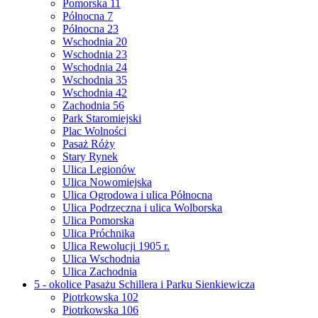
Pomorska 11
Północna 7
Północna 23
Wschodnia 20
Wschodnia 23
Wschodnia 24
Wschodnia 35
Wschodnia 42
Zachodnia 56
Park Staromiejski
Plac Wolności
Pasaż Róży
Stary Rynek
Ulica Legionów
Ulica Nowomiejska
Ulica Ogrodowa i ulica Północna
Ulica Podrzeczna i ulica Wolborska
Ulica Pomorska
Ulica Próchnika
Ulica Rewolucji 1905 r.
Ulica Wschodnia
Ulica Zachodnia
5 - okolice Pasażu Schillera i Parku Sienkiewicza
Piotrkowska 102
Piotrkowska 106