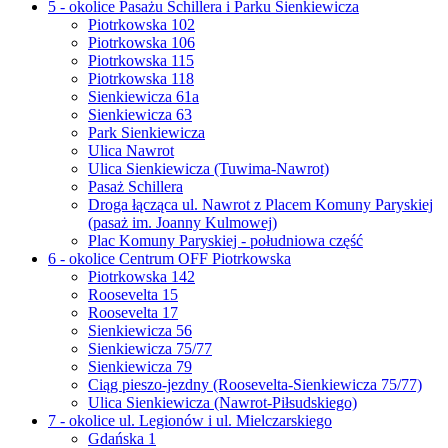
5 - okolice Pasażu Schillera i Parku Sienkiewicza
Piotrkowska 102
Piotrkowska 106
Piotrkowska 115
Piotrkowska 118
Sienkiewicza 61a
Sienkiewicza 63
Park Sienkiewicza
Ulica Nawrot
Ulica Sienkiewicza (Tuwima-Nawrot)
Pasaż Schillera
Droga łącząca ul. Nawrot z Placem Komuny Paryskiej
(pasaż im. Joanny Kulmowej)
Plac Komuny Paryskiej - południowa część
6 - okolice Centrum OFF Piotrkowska
Piotrkowska 142
Roosevelta 15
Roosevelta 17
Sienkiewicza 56
Sienkiewicza 75/77
Sienkiewicza 79
Ciąg pieszo-jezdny (Roosevelta-Sienkiewicza 75/77)
Ulica Sienkiewicza (Nawrot-Piłsudskiego)
7 - okolice ul. Legionów i ul. Mielczarskiego
Gdańska 1