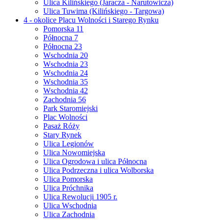
Ulica Kilińskiego (Jaracza - Narutowicza)
Ulica Tuwima (Kilińskiego - Targowa)
4 - okolice Placu Wolności i Starego Rynku
Pomorska 11
Północna 7
Północna 23
Wschodnia 20
Wschodnia 23
Wschodnia 24
Wschodnia 35
Wschodnia 42
Zachodnia 56
Park Staromiejski
Plac Wolności
Pasaż Róży
Stary Rynek
Ulica Legionów
Ulica Nowomiejska
Ulica Ogrodowa i ulica Północna
Ulica Podrzeczna i ulica Wolborska
Ulica Pomorska
Ulica Próchnika
Ulica Rewolucji 1905 r.
Ulica Wschodnia
Ulica Zachodnia