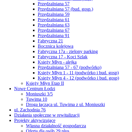
Przędzalniana 57
Przędzalniana 57 (bud. gosp.)
Przędzalniana 59
Przędzalniana 61
Przędzalniana 63
Przędzalniana 67
Przędzalniana 91
Fabryczna 21
Bocznica kolejowa
Fabryczna 17a - zielony parking
Fabryczna 17 - Koci Szlak
Księży Młyn - alejka
Przędzalniana 57 - 67 (podwórko)
Księży Młyn 1 - 11 (podwórko i bud. gosp)
Księży Młyn 4 - 12 (podwórko i bud. gosp)
Księży Młyn Etap II
Nowe Centrum Łodzi
Moniuszki 3/5
Tuwima 10
Droga łącząca ul. Tuwima z ul. Moniuszki
ul. Zachodnia 76
Działania społeczne w rewitalizacji
Projekty aktywizujące
Własna działalność gospodarcza
Oferta dla osób 29 plus