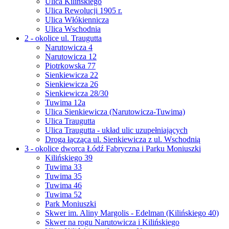
Ulica Kilińskiego
Ulica Rewolucji 1905 r.
Ulica Włókiennicza
Ulica Wschodnia
2 - okolice ul. Traugutta
Narutowicza 4
Narutowicza 12
Piotrkowska 77
Sienkiewicza 22
Sienkiewicza 26
Sienkiewicza 28/30
Tuwima 12a
Ulica Sienkiewicza (Narutowicza-Tuwima)
Ulica Traugutta
Ulica Traugutta - układ ulic uzupełniających
Droga łącząca ul. Sienkiewicza z ul. Wschodnią
3 - okolice dworca Łódź Fabryczna i Parku Moniuszki
Kilińskiego 39
Tuwima 33
Tuwima 35
Tuwima 46
Tuwima 52
Park Moniuszki
Skwer im. Aliny Margolis - Edelman (Kilińskiego 40)
Skwer na rogu Narutowicza i Kilińskiego