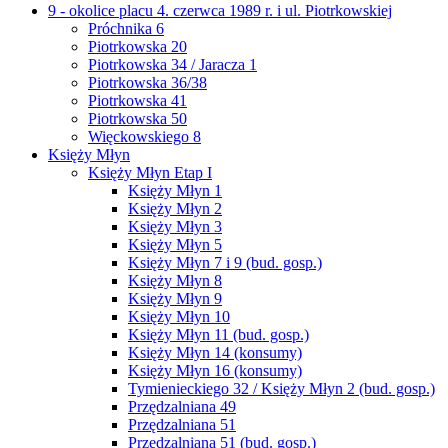
9 - okolice placu 4. czerwca 1989 r. i ul. Piotrkowskiej
Próchnika 6
Piotrkowska 20
Piotrkowska 34 / Jaracza 1
Piotrkowska 36/38
Piotrkowska 41
Piotrkowska 50
Więckowskiego 8
Księży Młyn
Księży Młyn Etap I
Księży Młyn 1
Księży Młyn 2
Księży Młyn 3
Księży Młyn 5
Księży Młyn 7 i 9 (bud. gosp.)
Księży Młyn 8
Księży Młyn 9
Księży Młyn 10
Księży Młyn 11 (bud. gosp.)
Księży Młyn 14 (konsumy)
Księży Młyn 16 (konsumy)
Tymienieckiego 32 / Księży Młyn 2 (bud. gosp.)
Przędzalniana 49
Przędzalniana 51
Przędzalniana 51 (bud. gosp.)