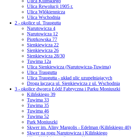
Ulica Kilińskiego
Ulica Rewolucji 1905 r.
Ulica Włókiennicza
Ulica Wschodnia
2 - okolice ul. Traugutta
Narutowicza 4
Narutowicza 12
Piotrkowska 77
Sienkiewicza 22
Sienkiewicza 26
Sienkiewicza 28/30
Tuwima 12a
Ulica Sienkiewicza (Narutowicza-Tuwima)
Ulica Traugutta
Ulica Traugutta - układ ulic uzupełniających
Droga łącząca ul. Sienkiewicza z ul. Wschodnią
3 - okolice dworca Łódź Fabryczna i Parku Moniuszki
Kilińskiego 39
Tuwima 33
Tuwima 35
Tuwima 46
Tuwima 52
Park Moniuszki
Skwer im. Aliny Margolis - Edelman (Kilińskiego 40)
Skwer na rogu Narutowicza i Kilińskiego