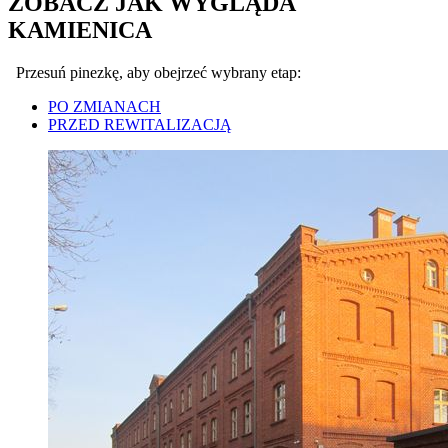
ZOBACZ JAK WYGLĄDA
KAMIENICA
Przesuń pinezkę, aby obejrzeć wybrany etap:
PO ZMIANACH
PRZED REWITALIZACJĄ