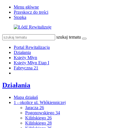
Menu główne
Przeskocz do treści
Stopka
szukaj tematu
Portal Rewitalizacja
Działania
Księży Młyn
Księży Młyn Etap I
Fabryczna 21
Działania
Mapa działań
1 - okolice ul. Włókienniczej
Jaracza 26
Pogonowskiego 34
Kilińskiego 26
Kilińskiego 28