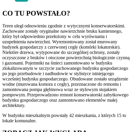
CO TU POWSTAŁO?
Teren uległ odnowieniu zgodnie z wytycznymi konserwatorskimi.
Zachowane zostały oryginalne nawierzchnie bruku kamiennego,
który był odpowiednio przełożony w celu wyrównania i
uzupełnienia nawierzchni. Wyremontowany został murowany
budynek gospodarczy z czerwonej cegły (komórki lokatorskie).
Niektóre drzewa, wytypowane do szczególnej ochrony, zostały
oczyszczone z bruków i otoczone powierzchnią biologicznie czynną
i gazonami. Pojemniki na śmieci zamontowano w budynku
zlokalizowanym w szczycie zachowanego budynku gospodarczego
po jego przebudowie i nadbudowie w stylistyce istniejącego
wcześniej budynku gospodarczego. Obudowane zostało urządzenie
wodne (murowana komora z cegły), przeznaczone do remontu i
zamontowana pompa głębinowa wraz ze stylowym stojakiem
pompowym. Przeprowadzono remont konserwatorski zabytkowego
budynku gospodarczego oraz zamontowano elementów małej
architektury.
W budynku mieszkalnym powstały 42 mieszkania, z których 15 to
lokale komunalne.