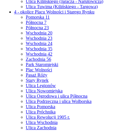
Ulica Kilińskiego (Jaracza - Narutowicza)
Ulica Tuwima (Kilińskiego - Targowa)
4 - okolice Placu Wolności i Starego Rynku
Pomorska 11
Północna 7
Północna 23
Wschodnia 20
Wschodnia 23
Wschodnia 24
Wschodnia 35
Wschodnia 42
Zachodnia 56
Park Staromiejski
Plac Wolności
Pasaż Róży
Stary Rynek
Ulica Legionów
Ulica Nowomiejska
Ulica Ogrodowa i ulica Północna
Ulica Podrzeczna i ulica Wolborska
Ulica Pomorska
Ulica Próchnika
Ulica Rewolucji 1905 r.
Ulica Wschodnia
Ulica Zachodnia