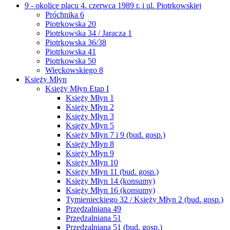
9 - okolice placu 4. czerwca 1989 r. i ul. Piotrkowskiej
Próchnika 6
Piotrkowska 20
Piotrkowska 34 / Jaracza 1
Piotrkowska 36/38
Piotrkowska 41
Piotrkowska 50
Więckowskiego 8
Księży Młyn
Księży Młyn Etap I
Księży Młyn 1
Księży Młyn 2
Księży Młyn 3
Księży Młyn 5
Księży Młyn 7 i 9 (bud. gosp.)
Księży Młyn 8
Księży Młyn 9
Księży Młyn 10
Księży Młyn 11 (bud. gosp.)
Księży Młyn 14 (konsumy)
Księży Młyn 16 (konsumy)
Tymienieckiego 32 / Księży Młyn 2 (bud. gosp.)
Przędzalniana 49
Przędzalniana 51
Przędzalniana 51 (bud. gosp.)