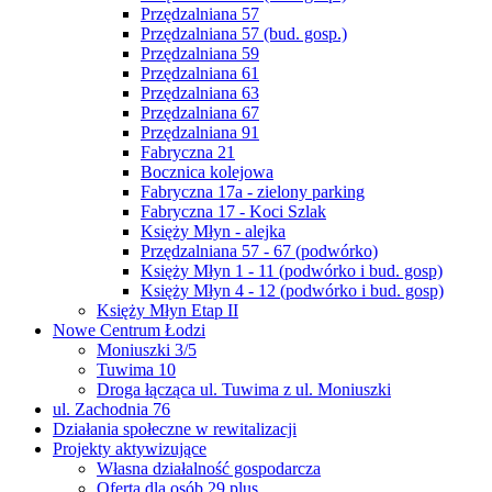
Przędzalniana 57
Przędzalniana 57 (bud. gosp.)
Przędzalniana 59
Przędzalniana 61
Przędzalniana 63
Przędzalniana 67
Przędzalniana 91
Fabryczna 21
Bocznica kolejowa
Fabryczna 17a - zielony parking
Fabryczna 17 - Koci Szlak
Księży Młyn - alejka
Przędzalniana 57 - 67 (podwórko)
Księży Młyn 1 - 11 (podwórko i bud. gosp)
Księży Młyn 4 - 12 (podwórko i bud. gosp)
Księży Młyn Etap II
Nowe Centrum Łodzi
Moniuszki 3/5
Tuwima 10
Droga łącząca ul. Tuwima z ul. Moniuszki
ul. Zachodnia 76
Działania społeczne w rewitalizacji
Projekty aktywizujące
Własna działalność gospodarcza
Oferta dla osób 29 plus