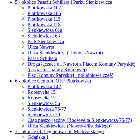
5 - okolice Pasażu Schillera i Parku Sienkiewicza
Piotrkowska 102
Piotrkowska 106
Piotrkowska 115
Piotrkowska 118
Sienkiewicza 61a
Sienkiewicza 63
Park Sienkiewicza
Ulica Nawrot
Ulica Sienkiewicza (Tuwima-Nawrot)
Pasaż Schillera
Droga łącząca ul. Nawrot z Placem Komuny Paryskiej
(pasaż im. Joanny Kulmowej)
Plac Komuny Paryskiej - południowa część
6 - okolice Centrum OFF Piotrkowska
Piotrkowska 142
Roosevelta 15
Roosevelta 17
Sienkiewicza 56
Sienkiewicza 75/77
Sienkiewicza 79
Ciąg pieszo-jezdny (Roosevelta-Sienkiewicza 75/77)
Ulica Sienkiewicza (Nawrot-Piłsudskiego)
7 - okolice ul. Legionów i ul. Mielczarskiego
Gdańska 1