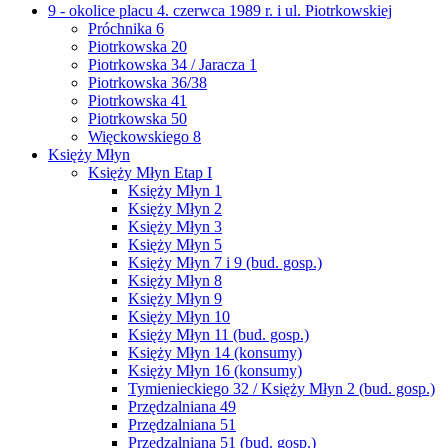
9 - okolice placu 4. czerwca 1989 r. i ul. Piotrkowskiej
Próchnika 6
Piotrkowska 20
Piotrkowska 34 / Jaracza 1
Piotrkowska 36/38
Piotrkowska 41
Piotrkowska 50
Więckowskiego 8
Księży Młyn
Księży Młyn Etap I
Księży Młyn 1
Księży Młyn 2
Księży Młyn 3
Księży Młyn 5
Księży Młyn 7 i 9 (bud. gosp.)
Księży Młyn 8
Księży Młyn 9
Księży Młyn 10
Księży Młyn 11 (bud. gosp.)
Księży Młyn 14 (konsumy)
Księży Młyn 16 (konsumy)
Tymienieckiego 32 / Księży Młyn 2 (bud. gosp.)
Przędzalniana 49
Przędzalniana 51
Przędzalniana 51 (bud. gosp.)