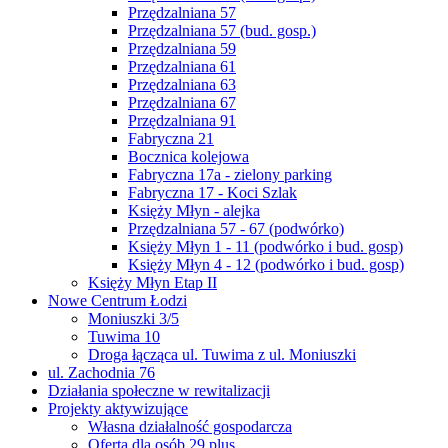
Przędzalniana 57
Przędzalniana 57 (bud. gosp.)
Przędzalniana 59
Przędzalniana 61
Przędzalniana 63
Przędzalniana 67
Przędzalniana 91
Fabryczna 21
Bocznica kolejowa
Fabryczna 17a - zielony parking
Fabryczna 17 - Koci Szlak
Księży Młyn - alejka
Przędzalniana 57 - 67 (podwórko)
Księży Młyn 1 - 11 (podwórko i bud. gosp)
Księży Młyn 4 - 12 (podwórko i bud. gosp)
Księży Młyn Etap II
Nowe Centrum Łodzi
Moniuszki 3/5
Tuwima 10
Droga łącząca ul. Tuwima z ul. Moniuszki
ul. Zachodnia 76
Działania społeczne w rewitalizacji
Projekty aktywizujące
Własna działalność gospodarcza
Oferta dla osób 29 plus