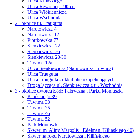
Ulica Kilińskiego
Ulica Rewolucji 1905 r.
Ulica Włókiennicza
Ulica Wschodnia
2 - okolice ul. Traugutta
Narutowicza 4
Narutowicza 12
Piotrkowska 77
Sienkiewicza 22
Sienkiewicza 26
Sienkiewicza 28/30
Tuwima 12a
Ulica Sienkiewicza (Narutowicza-Tuwima)
Ulica Traugutta
Ulica Traugutta - układ ulic uzupełniających
Droga łącząca ul. Sienkiewicza z ul. Wschodnią
3 - okolice dworca Łódź Fabryczna i Parku Moniuszki
Kilińskiego 39
Tuwima 33
Tuwima 35
Tuwima 46
Tuwima 52
Park Moniuszki
Skwer im. Aliny Margolis - Edelman (Kilińskiego 40)
Skwer na rogu Narutowicza i Kilińskiego