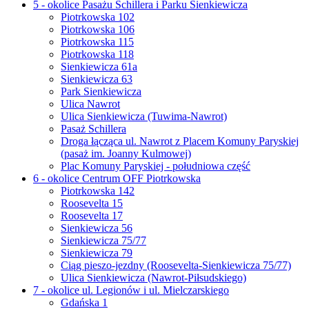
5 - okolice Pasażu Schillera i Parku Sienkiewicza
Piotrkowska 102
Piotrkowska 106
Piotrkowska 115
Piotrkowska 118
Sienkiewicza 61a
Sienkiewicza 63
Park Sienkiewicza
Ulica Nawrot
Ulica Sienkiewicza (Tuwima-Nawrot)
Pasaż Schillera
Droga łącząca ul. Nawrot z Placem Komuny Paryskiej
(pasaż im. Joanny Kulmowej)
Plac Komuny Paryskiej - południowa część
6 - okolice Centrum OFF Piotrkowska
Piotrkowska 142
Roosevelta 15
Roosevelta 17
Sienkiewicza 56
Sienkiewicza 75/77
Sienkiewicza 79
Ciąg pieszo-jezdny (Roosevelta-Sienkiewicza 75/77)
Ulica Sienkiewicza (Nawrot-Piłsudskiego)
7 - okolice ul. Legionów i ul. Mielczarskiego
Gdańska 1