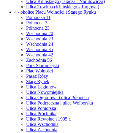
Ulica Kilińskiego (Jaracza - Narutowicza)
Ulica Tuwima (Kilińskiego - Targowa)
4 - okolice Placu Wolności i Starego Rynku
Pomorska 11
Północna 7
Północna 23
Wschodnia 20
Wschodnia 23
Wschodnia 24
Wschodnia 35
Wschodnia 42
Zachodnia 56
Park Staromiejski
Plac Wolności
Pasaż Róży
Stary Rynek
Ulica Legionów
Ulica Nowomiejska
Ulica Ogrodowa i ulica Północna
Ulica Podrzeczna i ulica Wolborska
Ulica Pomorska
Ulica Próchnika
Ulica Rewolucji 1905 r.
Ulica Wschodnia
Ulica Zachodnia