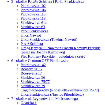
5 - okolice Pasażu Schillera i Parku Sienkiewicza
Piotrkowska 102
Piotrkowska 106
Piotrkowska 115
Piotrkowska 118
Sienkiewicza 61a
Sienkiewicza 63
Park Sienkiewicza
Ulica Nawrot
Ulica Sienkiewicza (Tuwima-Nawrot)
Pasaż Schillera
Droga łącząca ul. Nawrot z Placem Komuny Paryskiej
(pasaż im. Joanny Kulmowej)
Plac Komuny Paryskiej - południowa część
6 - okolice Centrum OFF Piotrkowska
Piotrkowska 142
Roosevelta 15
Roosevelta 17
Sienkiewicza 56
Sienkiewicza 75/77
Sienkiewicza 79
Ciąg pieszo-jezdny (Roosevelta-Sienkiewicza 75/77)
Ulica Sienkiewicza (Nawrot-Piłsudskiego)
7 - okolice ul. Legionów i ul. Mielczarskiego
Gdańska 1