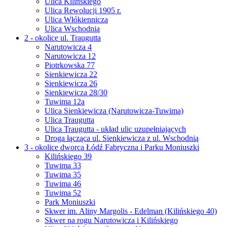
Ulica Kilińskiego
Ulica Rewolucji 1905 r.
Ulica Włókiennicza
Ulica Wschodnia
2 - okolice ul. Traugutta
Narutowicza 4
Narutowicza 12
Piotrkowska 77
Sienkiewicza 22
Sienkiewicza 26
Sienkiewicza 28/30
Tuwima 12a
Ulica Sienkiewicza (Narutowicza-Tuwima)
Ulica Traugutta
Ulica Traugutta - układ ulic uzupełniających
Droga łącząca ul. Sienkiewicza z ul. Wschodnią
3 - okolice dworca Łódź Fabryczna i Parku Moniuszki
Kilińskiego 39
Tuwima 33
Tuwima 35
Tuwima 46
Tuwima 52
Park Moniuszki
Skwer im. Aliny Margolis - Edelman (Kilińskiego 40)
Skwer na rogu Narutowicza i Kilińskiego