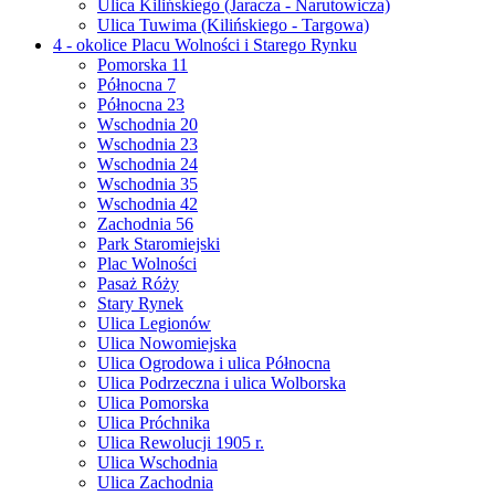
Ulica Kilińskiego (Jaracza - Narutowicza)
Ulica Tuwima (Kilińskiego - Targowa)
4 - okolice Placu Wolności i Starego Rynku
Pomorska 11
Północna 7
Północna 23
Wschodnia 20
Wschodnia 23
Wschodnia 24
Wschodnia 35
Wschodnia 42
Zachodnia 56
Park Staromiejski
Plac Wolności
Pasaż Róży
Stary Rynek
Ulica Legionów
Ulica Nowomiejska
Ulica Ogrodowa i ulica Północna
Ulica Podrzeczna i ulica Wolborska
Ulica Pomorska
Ulica Próchnika
Ulica Rewolucji 1905 r.
Ulica Wschodnia
Ulica Zachodnia