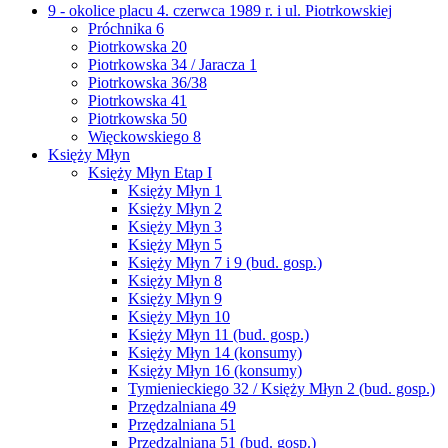
9 - okolice placu 4. czerwca 1989 r. i ul. Piotrkowskiej
Próchnika 6
Piotrkowska 20
Piotrkowska 34 / Jaracza 1
Piotrkowska 36/38
Piotrkowska 41
Piotrkowska 50
Więckowskiego 8
Księży Młyn
Księży Młyn Etap I
Księży Młyn 1
Księży Młyn 2
Księży Młyn 3
Księży Młyn 5
Księży Młyn 7 i 9 (bud. gosp.)
Księży Młyn 8
Księży Młyn 9
Księży Młyn 10
Księży Młyn 11 (bud. gosp.)
Księży Młyn 14 (konsumy)
Księży Młyn 16 (konsumy)
Tymienieckiego 32 / Księży Młyn 2 (bud. gosp.)
Przędzalniana 49
Przędzalniana 51
Przędzalniana 51 (bud. gosp.)