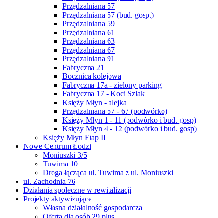
Przędzalniana 57
Przędzalniana 57 (bud. gosp.)
Przędzalniana 59
Przędzalniana 61
Przędzalniana 63
Przędzalniana 67
Przędzalniana 91
Fabryczna 21
Bocznica kolejowa
Fabryczna 17a - zielony parking
Fabryczna 17 - Koci Szlak
Księży Młyn - alejka
Przędzalniana 57 - 67 (podwórko)
Księży Młyn 1 - 11 (podwórko i bud. gosp)
Księży Młyn 4 - 12 (podwórko i bud. gosp)
Księży Młyn Etap II
Nowe Centrum Łodzi
Moniuszki 3/5
Tuwima 10
Droga łącząca ul. Tuwima z ul. Moniuszki
ul. Zachodnia 76
Działania społeczne w rewitalizacji
Projekty aktywizujące
Własna działalność gospodarcza
Oferta dla osób 29 plus