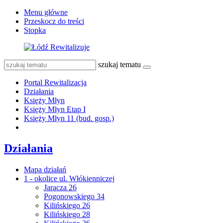
Menu główne
Przeskocz do treści
Stopka
szukaj tematu
Portal Rewitalizacja
Działania
Księży Młyn
Księży Młyn Etap I
Księży Młyn 11 (bud. gosp.)
Działania
Mapa działań
1 - okolice ul. Włókienniczej
Jaracza 26
Pogonowskiego 34
Kilińskiego 26
Kilińskiego 28