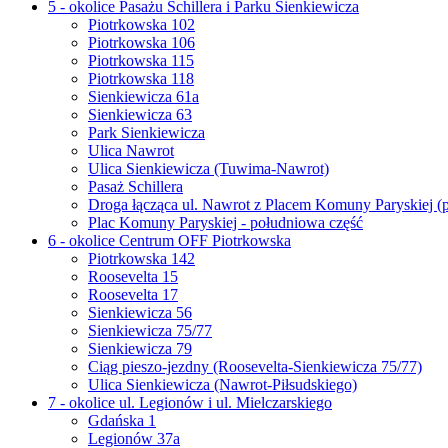
5 - okolice Pasażu Schillera i Parku Sienkiewicza
Piotrkowska 102
Piotrkowska 106
Piotrkowska 115
Piotrkowska 118
Sienkiewicza 61a
Sienkiewicza 63
Park Sienkiewicza
Ulica Nawrot
Ulica Sienkiewicza (Tuwima-Nawrot)
Pasaż Schillera
Droga łącząca ul. Nawrot z Placem Komuny Paryskiej (
Plac Komuny Paryskiej - południowa część
6 - okolice Centrum OFF Piotrkowska
Piotrkowska 142
Roosevelta 15
Roosevelta 17
Sienkiewicza 56
Sienkiewicza 75/77
Sienkiewicza 79
Ciąg pieszo-jezdny (Roosevelta-Sienkiewicza 75/77)
Ulica Sienkiewicza (Nawrot-Piłsudskiego)
7 - okolice ul. Legionów i ul. Mielczarskiego
Gdańska 1
Legionów 37a