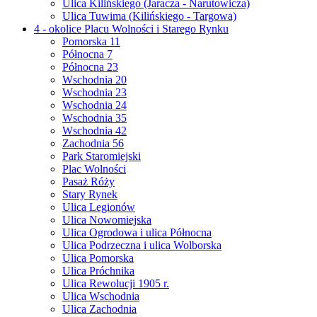
Ulica Kilińskiego (Jaracza - Narutowicza)
Ulica Tuwima (Kilińskiego - Targowa)
4 - okolice Placu Wolności i Starego Rynku
Pomorska 11
Północna 7
Północna 23
Wschodnia 20
Wschodnia 23
Wschodnia 24
Wschodnia 35
Wschodnia 42
Zachodnia 56
Park Staromiejski
Plac Wolności
Pasaż Róży
Stary Rynek
Ulica Legionów
Ulica Nowomiejska
Ulica Ogrodowa i ulica Północna
Ulica Podrzeczna i ulica Wolborska
Ulica Pomorska
Ulica Próchnika
Ulica Rewolucji 1905 r.
Ulica Wschodnia
Ulica Zachodnia