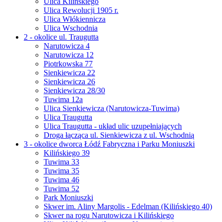
Ulica Kilińskiego
Ulica Rewolucji 1905 r.
Ulica Włókiennicza
Ulica Wschodnia
2 - okolice ul. Traugutta
Narutowicza 4
Narutowicza 12
Piotrkowska 77
Sienkiewicza 22
Sienkiewicza 26
Sienkiewicza 28/30
Tuwima 12a
Ulica Sienkiewicza (Narutowicza-Tuwima)
Ulica Traugutta
Ulica Traugutta - układ ulic uzupełniających
Droga łącząca ul. Sienkiewicza z ul. Wschodnią
3 - okolice dworca Łódź Fabryczna i Parku Moniuszki
Kilińskiego 39
Tuwima 33
Tuwima 35
Tuwima 46
Tuwima 52
Park Moniuszki
Skwer im. Aliny Margolis - Edelman (Kilińskiego 40)
Skwer na rogu Narutowicza i Kilińskiego