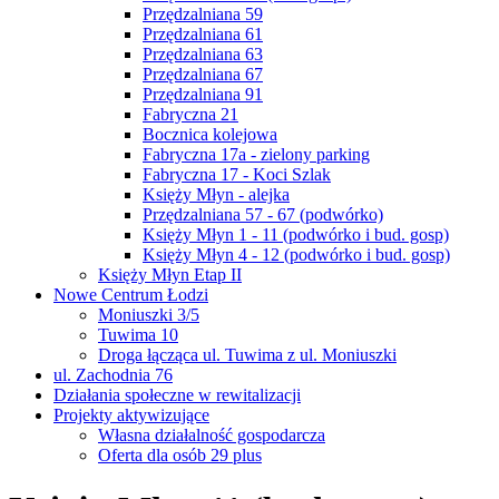
Przędzalniana 59
Przędzalniana 61
Przędzalniana 63
Przędzalniana 67
Przędzalniana 91
Fabryczna 21
Bocznica kolejowa
Fabryczna 17a - zielony parking
Fabryczna 17 - Koci Szlak
Księży Młyn - alejka
Przędzalniana 57 - 67 (podwórko)
Księży Młyn 1 - 11 (podwórko i bud. gosp)
Księży Młyn 4 - 12 (podwórko i bud. gosp)
Księży Młyn Etap II
Nowe Centrum Łodzi
Moniuszki 3/5
Tuwima 10
Droga łącząca ul. Tuwima z ul. Moniuszki
ul. Zachodnia 76
Działania społeczne w rewitalizacji
Projekty aktywizujące
Własna działalność gospodarcza
Oferta dla osób 29 plus