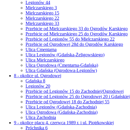
Legionów 44
Mielczarskiego 3
Mielczarskiego 15
Mielczarskiego 22
Mielczarskiego 33
Przebicie od Mielczarskiego 33 do Ogrodów Karskiego
Przebicie od Mielczarskiego 25 do Ogrodów Karskiego
Przebicie od Legionów 55 do Mielczarskiego 22
Przebicie od Ogrodowej 28d do Ogrodów Karskiego
Ulica Cmentarna
Ulica Legionów (Gdańska-Żeligowskiego)
Ulica Mielczarskiego
Ulica Ogrodowa (Cmentarna-Gdańska)
Ulica Gdańska (Ogrodowa-Legionów)
8 - okolice ul. Ogrodowej
Gdańska 8
Legionów 20
Przebicie od Legionów 15 do Zachodniej/Ogrodowej
Przebicie od Legionów 25 do Ogrodowej 20 i Gdańskiej
Przebicie od Ogrodowej 18 do Zachodniej 55
Ulica Legionów (Gdańska-Zachodnia)
Ulica Ogrodowa (Gdańska-Zachodnia)
Ulica Zachodnia
9 - okolice placu 4. czerwca 1989 r. i ul. Piotrkowskiej
Próchnika 6