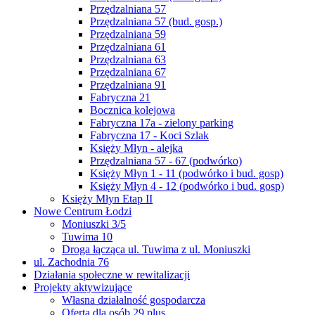
Przędzalniana 57
Przędzalniana 57 (bud. gosp.)
Przędzalniana 59
Przędzalniana 61
Przędzalniana 63
Przędzalniana 67
Przędzalniana 91
Fabryczna 21
Bocznica kolejowa
Fabryczna 17a - zielony parking
Fabryczna 17 - Koci Szlak
Księży Młyn - alejka
Przędzalniana 57 - 67 (podwórko)
Księży Młyn 1 - 11 (podwórko i bud. gosp)
Księży Młyn 4 - 12 (podwórko i bud. gosp)
Księży Młyn Etap II
Nowe Centrum Łodzi
Moniuszki 3/5
Tuwima 10
Droga łącząca ul. Tuwima z ul. Moniuszki
ul. Zachodnia 76
Działania społeczne w rewitalizacji
Projekty aktywizujące
Własna działalność gospodarcza
Oferta dla osób 29 plus