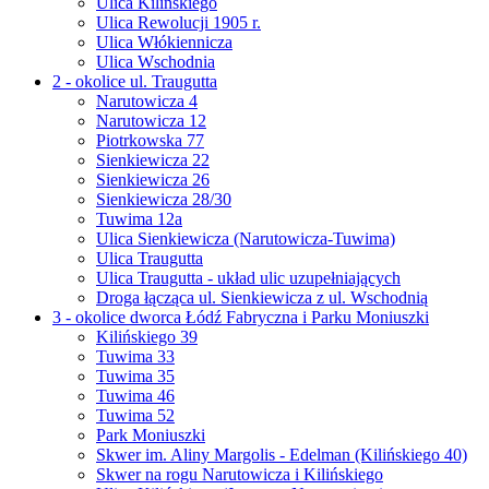
Ulica Kilińskiego
Ulica Rewolucji 1905 r.
Ulica Włókiennicza
Ulica Wschodnia
2 - okolice ul. Traugutta
Narutowicza 4
Narutowicza 12
Piotrkowska 77
Sienkiewicza 22
Sienkiewicza 26
Sienkiewicza 28/30
Tuwima 12a
Ulica Sienkiewicza (Narutowicza-Tuwima)
Ulica Traugutta
Ulica Traugutta - układ ulic uzupełniających
Droga łącząca ul. Sienkiewicza z ul. Wschodnią
3 - okolice dworca Łódź Fabryczna i Parku Moniuszki
Kilińskiego 39
Tuwima 33
Tuwima 35
Tuwima 46
Tuwima 52
Park Moniuszki
Skwer im. Aliny Margolis - Edelman (Kilińskiego 40)
Skwer na rogu Narutowicza i Kilińskiego