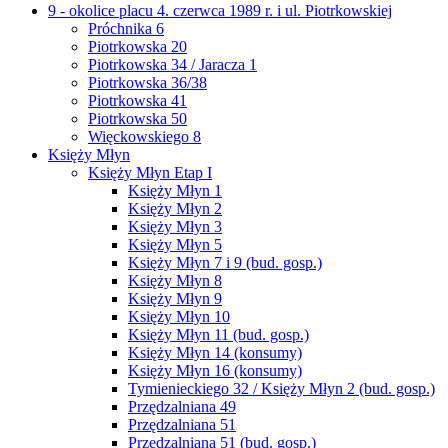
9 - okolice placu 4. czerwca 1989 r. i ul. Piotrkowskiej
Próchnika 6
Piotrkowska 20
Piotrkowska 34 / Jaracza 1
Piotrkowska 36/38
Piotrkowska 41
Piotrkowska 50
Więckowskiego 8
Księży Młyn
Księży Młyn Etap I
Księży Młyn 1
Księży Młyn 2
Księży Młyn 3
Księży Młyn 5
Księży Młyn 7 i 9 (bud. gosp.)
Księży Młyn 8
Księży Młyn 9
Księży Młyn 10
Księży Młyn 11 (bud. gosp.)
Księży Młyn 14 (konsumy)
Księży Młyn 16 (konsumy)
Tymienieckiego 32 / Księży Młyn 2 (bud. gosp.)
Przędzalniana 49
Przędzalniana 51
Przędzalniana 51 (bud. gosp.)