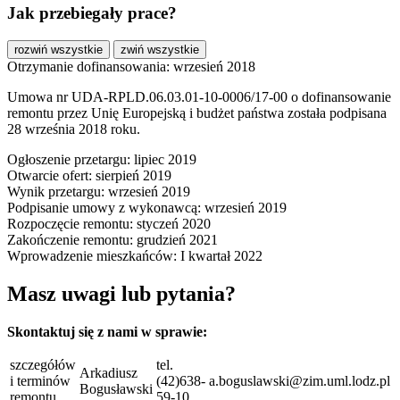
Jak przebiegały prace?
rozwiń wszystkie
zwiń wszystkie
Otrzymanie dofinansowania: wrzesień 2018
Umowa nr UDA-RPLD.06.03.01-10-0006/17-00 o dofinansowanie
remontu przez Unię Europejską i budżet państwa została podpisana
28 września 2018 roku.
Ogłoszenie przetargu: lipiec 2019
Otwarcie ofert: sierpień 2019
Wynik przetargu: wrzesień 2019
Podpisanie umowy z wykonawcą: wrzesień 2019
Rozpoczęcie remontu: styczeń 2020
Zakończenie remontu: grudzień 2021
Wprowadzenie mieszkańców: I kwartał 2022
Masz uwagi lub pytania?
Skontaktuj się z nami w sprawie:
szczegółów
tel.
Arkadiusz
i terminów
(42)638-
a.boguslawski@zim.uml.lodz.pl
Bogusławski
remontu
59-10