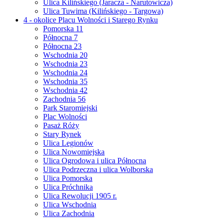
Ulica Kilińskiego (Jaracza - Narutowicza)
Ulica Tuwima (Kilińskiego - Targowa)
4 - okolice Placu Wolności i Starego Rynku
Pomorska 11
Północna 7
Północna 23
Wschodnia 20
Wschodnia 23
Wschodnia 24
Wschodnia 35
Wschodnia 42
Zachodnia 56
Park Staromiejski
Plac Wolności
Pasaż Róży
Stary Rynek
Ulica Legionów
Ulica Nowomiejska
Ulica Ogrodowa i ulica Północna
Ulica Podrzeczna i ulica Wolborska
Ulica Pomorska
Ulica Próchnika
Ulica Rewolucji 1905 r.
Ulica Wschodnia
Ulica Zachodnia