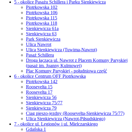
5 - okolice Pasażu Schillera i Parku Sienkiewicza
Piotrkowska 102
Piotrkowska 106
Piotrkowska 115
Piotrkowska 118
Sienkiewicza 61a
Sienkiewicza 63
Park Sienkiewicza
Ulica Nawrot
Ulica Sienkiewicza (Tuwima-Nawrot)
Pasaż Schillera
Droga łącząca ul. Nawrot z Placem Komuny Paryskiej
(pasaż im. Joanny Kulmowej)
Plac Komuny Paryskiej - południowa część
6 - okolice Centrum OFF Piotrkowska
Piotrkowska 142
Roosevelta 15
Roosevelta 17
Sienkiewicza 56
Sienkiewicza 75/77
Sienkiewicza 79
Ciąg pieszo-jezdny (Roosevelta-Sienkiewicza 75/77)
Ulica Sienkiewicza (Nawrot-Piłsudskiego)
7 - okolice ul. Legionów i ul. Mielczarskiego
Gdańska 1