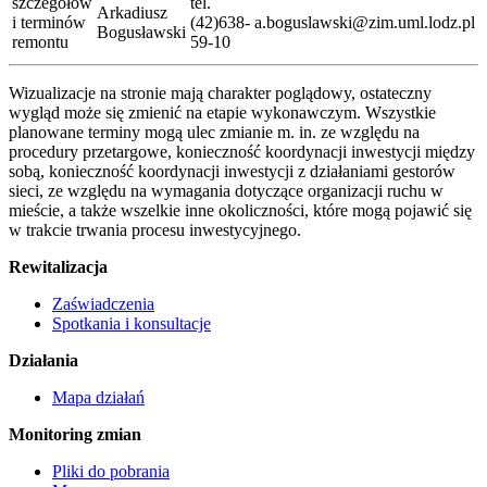
szczegółów
tel.
Arkadiusz
i terminów
(42)638-
a.boguslawski@zim.uml.lodz.pl
Bogusławski
remontu
59-10
Wizualizacje na stronie mają charakter poglądowy, ostateczny
wygląd może się zmienić na etapie wykonawczym. Wszystkie
planowane terminy mogą ulec zmianie m. in. ze względu na
procedury przetargowe, konieczność koordynacji inwestycji między
sobą, konieczność koordynacji inwestycji z działaniami gestorów
sieci, ze względu na wymagania dotyczące organizacji ruchu w
mieście, a także wszelkie inne okoliczności, które mogą pojawić się
w trakcie trwania procesu inwestycyjnego.
Rewitalizacja
Zaświadczenia
Spotkania i konsultacje
Działania
Mapa działań
Monitoring zmian
Pliki do pobrania