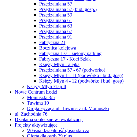
Przędzalniana 57
Przędzalniana 57 (bud. gosp.)
Przędzalniana 59
Przędzalniana 61
Przędzalniana 63
Przędzalniana 67
Przędzalniana 91
Fabryczna 21
Bocznica kolejowa
Fabryczna 17a - zielony parking
Fabryczna 17 - Koci Szlak
Księży Młyn - alejka
Przędzalniana 57 - 67 (podwórko)
Księży Młyn 1 - 11 (podwórko i bud. gosp)
Księży Młyn 4 - 12 (podwórko i bud. gosp)
Księży Młyn Etap II
Nowe Centrum Łodzi
Moniuszki 3/5
Tuwima 10
Droga łącząca ul. Tuwima z ul. Moniuszki
ul. Zachodnia 76
Działania społeczne w rewitalizacji
Projekty aktywizujące
Własna działalność gospodarcza
Oferta dla osób 29 plus