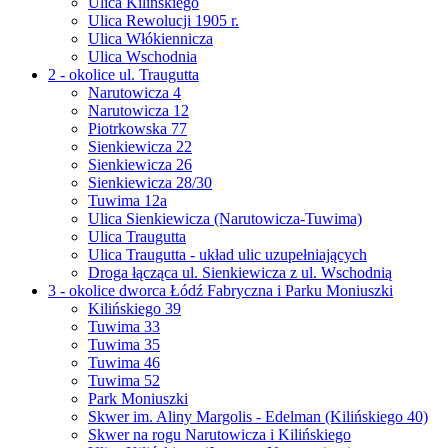
Ulica Kilińskiego
Ulica Rewolucji 1905 r.
Ulica Włókiennicza
Ulica Wschodnia
2 - okolice ul. Traugutta
Narutowicza 4
Narutowicza 12
Piotrkowska 77
Sienkiewicza 22
Sienkiewicza 26
Sienkiewicza 28/30
Tuwima 12a
Ulica Sienkiewicza (Narutowicza-Tuwima)
Ulica Traugutta
Ulica Traugutta - układ ulic uzupełniających
Droga łącząca ul. Sienkiewicza z ul. Wschodnią
3 - okolice dworca Łódź Fabryczna i Parku Moniuszki
Kilińskiego 39
Tuwima 33
Tuwima 35
Tuwima 46
Tuwima 52
Park Moniuszki
Skwer im. Aliny Margolis - Edelman (Kilińskiego 40)
Skwer na rogu Narutowicza i Kilińskiego