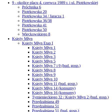
9 - okolice placu 4. czerwca 1989 r. i ul. Piotrkowskiej
Próchnika 6
Piotrkowska 20
Piotrkowska 34 / Jaracza 1
Piotrkowska 36/38
Piotrkowska 41
Piotrkowska 50
Więckowskiego 8
Księży Młyn
Księży Młyn Etap I
Księży Młyn 1
Księży Młyn 2
Księży Młyn 3
Księży Młyn 5
Księży Młyn 7 i 9 (bud. gosp.)
Księży Młyn 8
Księży Młyn 9
Księży Młyn 10
Księży Młyn 11 (bud. gosp.)
Księży Młyn 14 (konsumy)
Księży Młyn 16 (konsumy)
Tymienieckiego 32 / Księży Młyn 2 (bud. gosp.)
Przędzalniana 49
Przędzalniana 51
Przędzalniana 51 (bud. gosp.)