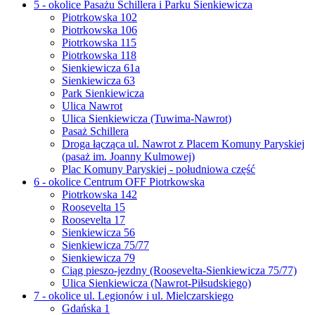
5 - okolice Pasażu Schillera i Parku Sienkiewicza
Piotrkowska 102
Piotrkowska 106
Piotrkowska 115
Piotrkowska 118
Sienkiewicza 61a
Sienkiewicza 63
Park Sienkiewicza
Ulica Nawrot
Ulica Sienkiewicza (Tuwima-Nawrot)
Pasaż Schillera
Droga łącząca ul. Nawrot z Placem Komuny Paryskiej
(pasaż im. Joanny Kulmowej)
Plac Komuny Paryskiej - południowa część
6 - okolice Centrum OFF Piotrkowska
Piotrkowska 142
Roosevelta 15
Roosevelta 17
Sienkiewicza 56
Sienkiewicza 75/77
Sienkiewicza 79
Ciąg pieszo-jezdny (Roosevelta-Sienkiewicza 75/77)
Ulica Sienkiewicza (Nawrot-Piłsudskiego)
7 - okolice ul. Legionów i ul. Mielczarskiego
Gdańska 1