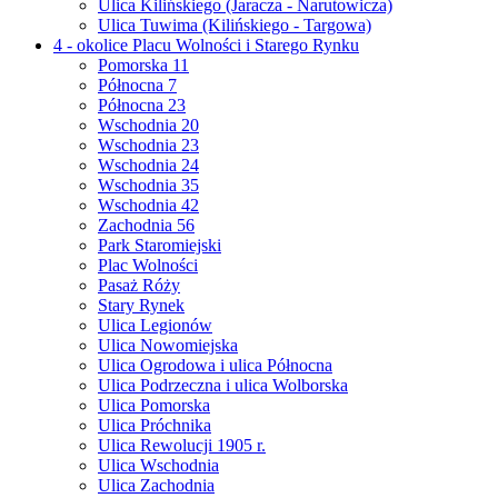
Ulica Kilińskiego (Jaracza - Narutowicza)
Ulica Tuwima (Kilińskiego - Targowa)
4 - okolice Placu Wolności i Starego Rynku
Pomorska 11
Północna 7
Północna 23
Wschodnia 20
Wschodnia 23
Wschodnia 24
Wschodnia 35
Wschodnia 42
Zachodnia 56
Park Staromiejski
Plac Wolności
Pasaż Róży
Stary Rynek
Ulica Legionów
Ulica Nowomiejska
Ulica Ogrodowa i ulica Północna
Ulica Podrzeczna i ulica Wolborska
Ulica Pomorska
Ulica Próchnika
Ulica Rewolucji 1905 r.
Ulica Wschodnia
Ulica Zachodnia