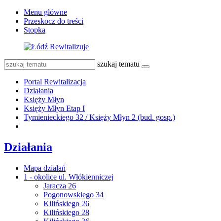
Menu główne
Przeskocz do treści
Stopka
szukaj tematu
Portal Rewitalizacja
Działania
Księży Młyn
Księży Młyn Etap I
Tymienieckiego 32 / Księży Młyn 2 (bud. gosp.)
Działania
Mapa działań
1 - okolice ul. Włókienniczej
Jaracza 26
Pogonowskiego 34
Kilińskiego 26
Kilińskiego 28