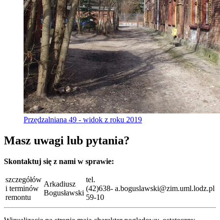
Przędzalniana 49 - widok z roku 2019
Masz uwagi lub pytania?
Skontaktuj się z nami w sprawie:
szczegółów
tel.
Arkadiusz
i terminów
(42)638-
a.boguslawski@zim.uml.lodz.pl
Bogusławski
remontu
59-10