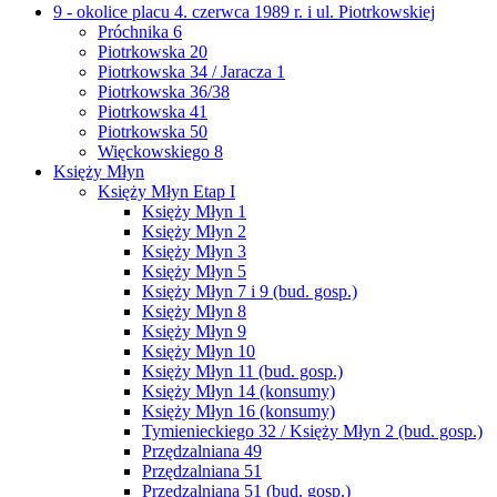
9 - okolice placu 4. czerwca 1989 r. i ul. Piotrkowskiej
Próchnika 6
Piotrkowska 20
Piotrkowska 34 / Jaracza 1
Piotrkowska 36/38
Piotrkowska 41
Piotrkowska 50
Więckowskiego 8
Księży Młyn
Księży Młyn Etap I
Księży Młyn 1
Księży Młyn 2
Księży Młyn 3
Księży Młyn 5
Księży Młyn 7 i 9 (bud. gosp.)
Księży Młyn 8
Księży Młyn 9
Księży Młyn 10
Księży Młyn 11 (bud. gosp.)
Księży Młyn 14 (konsumy)
Księży Młyn 16 (konsumy)
Tymienieckiego 32 / Księży Młyn 2 (bud. gosp.)
Przędzalniana 49
Przędzalniana 51
Przędzalniana 51 (bud. gosp.)