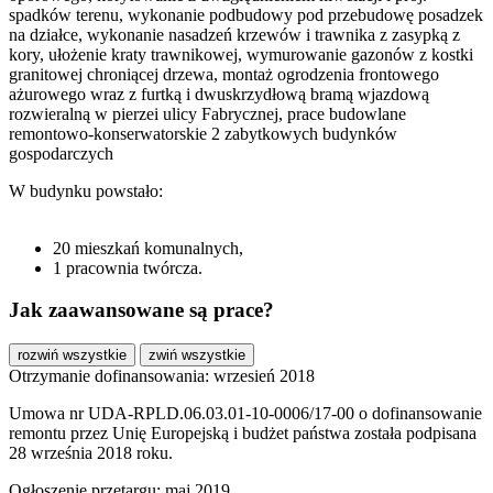
spadków terenu, wykonanie podbudowy pod przebudowę posadzek
na działce, wykonanie nasadzeń krzewów i trawnika z zasypką z
kory, ułożenie kraty trawnikowej, wymurowanie gazonów z kostki
granitowej chroniącej drzewa, montaż ogrodzenia frontowego
ażurowego wraz z furtką i dwuskrzydłową bramą wjazdową
rozwieralną w pierzei ulicy Fabrycznej, prace budowlane
remontowo-konserwatorskie 2 zabytkowych budynków
gospodarczych
W budynku powstało:
20 mieszkań komunalnych,
1 pracownia twórcza.
Jak zaawansowane są prace?
rozwiń wszystkie
zwiń wszystkie
Otrzymanie dofinansowania: wrzesień 2018
Umowa nr UDA-RPLD.06.03.01-10-0006/17-00 o dofinansowanie
remontu przez Unię Europejską i budżet państwa została podpisana
28 września 2018 roku.
Ogłoszenie przetargu: maj 2019