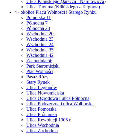
Ulica Kilińskiego (Jaracza - Narutowicza)
Ulica Tuwima (Kilińskiego - Targowa)
4 - okolice Placu Wolności i Starego Rynku
Pomorska 11
Północna 7
Północna 23
Wschodnia 20
Wschodnia 23
Wschodnia 24
Wschodnia 35
Wschodnia 42
Zachodnia 56
Park Staromiejski
Plac Wolności
Pasaż Róży
Stary Rynek
Ulica Legionów
Ulica Nowomiejska
Ulica Ogrodowa i ulica Północna
Ulica Podrzeczna i ulica Wolborska
Ulica Pomorska
Ulica Próchnika
Ulica Rewolucji 1905 r.
Ulica Wschodnia
Ulica Zachodnia