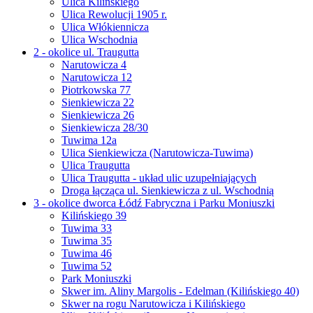
Ulica Kilińskiego
Ulica Rewolucji 1905 r.
Ulica Włókiennicza
Ulica Wschodnia
2 - okolice ul. Traugutta
Narutowicza 4
Narutowicza 12
Piotrkowska 77
Sienkiewicza 22
Sienkiewicza 26
Sienkiewicza 28/30
Tuwima 12a
Ulica Sienkiewicza (Narutowicza-Tuwima)
Ulica Traugutta
Ulica Traugutta - układ ulic uzupełniających
Droga łącząca ul. Sienkiewicza z ul. Wschodnią
3 - okolice dworca Łódź Fabryczna i Parku Moniuszki
Kilińskiego 39
Tuwima 33
Tuwima 35
Tuwima 46
Tuwima 52
Park Moniuszki
Skwer im. Aliny Margolis - Edelman (Kilińskiego 40)
Skwer na rogu Narutowicza i Kilińskiego