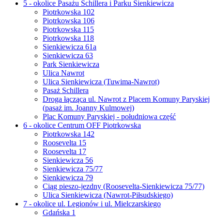
5 - okolice Pasażu Schillera i Parku Sienkiewicza
Piotrkowska 102
Piotrkowska 106
Piotrkowska 115
Piotrkowska 118
Sienkiewicza 61a
Sienkiewicza 63
Park Sienkiewicza
Ulica Nawrot
Ulica Sienkiewicza (Tuwima-Nawrot)
Pasaż Schillera
Droga łącząca ul. Nawrot z Placem Komuny Paryskiej
(pasaż im. Joanny Kulmowej)
Plac Komuny Paryskiej - południowa część
6 - okolice Centrum OFF Piotrkowska
Piotrkowska 142
Roosevelta 15
Roosevelta 17
Sienkiewicza 56
Sienkiewicza 75/77
Sienkiewicza 79
Ciąg pieszo-jezdny (Roosevelta-Sienkiewicza 75/77)
Ulica Sienkiewicza (Nawrot-Piłsudskiego)
7 - okolice ul. Legionów i ul. Mielczarskiego
Gdańska 1