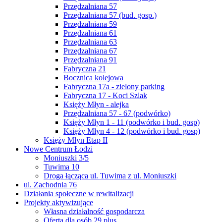
Przędzalniana 57
Przędzalniana 57 (bud. gosp.)
Przędzalniana 59
Przędzalniana 61
Przędzalniana 63
Przędzalniana 67
Przędzalniana 91
Fabryczna 21
Bocznica kolejowa
Fabryczna 17a - zielony parking
Fabryczna 17 - Koci Szlak
Księży Młyn - alejka
Przędzalniana 57 - 67 (podwórko)
Księży Młyn 1 - 11 (podwórko i bud. gosp)
Księży Młyn 4 - 12 (podwórko i bud. gosp)
Księży Młyn Etap II
Nowe Centrum Łodzi
Moniuszki 3/5
Tuwima 10
Droga łącząca ul. Tuwima z ul. Moniuszki
ul. Zachodnia 76
Działania społeczne w rewitalizacji
Projekty aktywizujące
Własna działalność gospodarcza
Oferta dla osób 29 plus