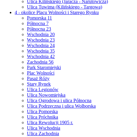
Ulica Kilińskiego (Jaracza - Narutowicza)
Ulica Tuwima (Kilińskiego - Targowa)
4 - okolice Placu Wolności i Starego Rynku
Pomorska 11
Północna 7
Północna 23
Wschodnia 20
Wschodnia 23
Wschodnia 24
Wschodnia 35
Wschodnia 42
Zachodnia 56
Park Staromiejski
Plac Wolności
Pasaż Róży
Stary Rynek
Ulica Legionów
Ulica Nowomiejska
Ulica Ogrodowa i ulica Północna
Ulica Podrzeczna i ulica Wolborska
Ulica Pomorska
Ulica Próchnika
Ulica Rewolucji 1905 r.
Ulica Wschodnia
Ulica Zachodnia