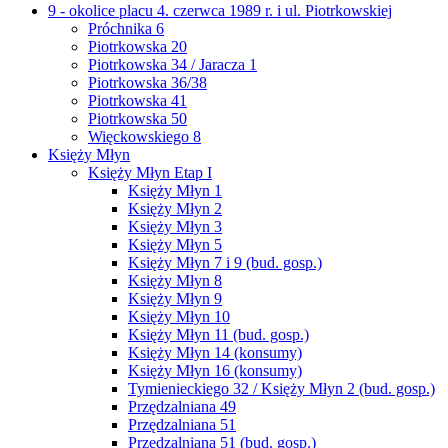
9 - okolice placu 4. czerwca 1989 r. i ul. Piotrkowskiej
Próchnika 6
Piotrkowska 20
Piotrkowska 34 / Jaracza 1
Piotrkowska 36/38
Piotrkowska 41
Piotrkowska 50
Więckowskiego 8
Księży Młyn
Księży Młyn Etap I
Księży Młyn 1
Księży Młyn 2
Księży Młyn 3
Księży Młyn 5
Księży Młyn 7 i 9 (bud. gosp.)
Księży Młyn 8
Księży Młyn 9
Księży Młyn 10
Księży Młyn 11 (bud. gosp.)
Księży Młyn 14 (konsumy)
Księży Młyn 16 (konsumy)
Tymienieckiego 32 / Księży Młyn 2 (bud. gosp.)
Przędzalniana 49
Przędzalniana 51
Przędzalniana 51 (bud. gosp.)