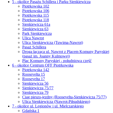
5 - okolice Pasażu Schillera i Parku Sienkiewicza
Piotrkowska 102
Piotrkowska 106
Piotrkowska 115
Piotrkowska 118
Sienkiewicza 61a
Sienkiewicza 63
Park Sienkiewicza
Ulica Nawrot
Ulica Sienkiewicza (Tuwima-Nawrot)
Pasaż Schillera
Droga łącząca ul. Nawrot z Placem Komuny Paryskiej
(pasaż im. Joanny Kulmowej)
Plac Komuny Paryskiej - południowa część
6 - okolice Centrum OFF Piotrkowska
Piotrkowska 142
Roosevelta 15
Roosevelta 17
Sienkiewicza 56
Sienkiewicza 75/77
Sienkiewicza 79
Ciąg pieszo-jezdny (Roosevelta-Sienkiewicza 75/77)
Ulica Sienkiewicza (Nawrot-Piłsudskiego)
7 - okolice ul. Legionów i ul. Mielczarskiego
Gdańska 1