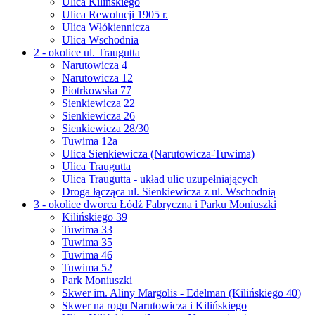
Ulica Kilińskiego
Ulica Rewolucji 1905 r.
Ulica Włókiennicza
Ulica Wschodnia
2 - okolice ul. Traugutta
Narutowicza 4
Narutowicza 12
Piotrkowska 77
Sienkiewicza 22
Sienkiewicza 26
Sienkiewicza 28/30
Tuwima 12a
Ulica Sienkiewicza (Narutowicza-Tuwima)
Ulica Traugutta
Ulica Traugutta - układ ulic uzupełniających
Droga łącząca ul. Sienkiewicza z ul. Wschodnią
3 - okolice dworca Łódź Fabryczna i Parku Moniuszki
Kilińskiego 39
Tuwima 33
Tuwima 35
Tuwima 46
Tuwima 52
Park Moniuszki
Skwer im. Aliny Margolis - Edelman (Kilińskiego 40)
Skwer na rogu Narutowicza i Kilińskiego