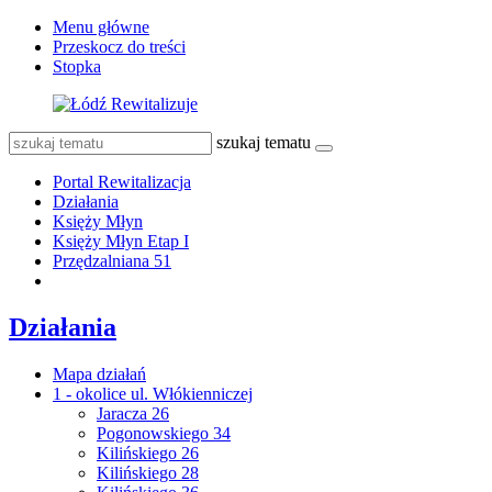
Menu główne
Przeskocz do treści
Stopka
szukaj tematu
Portal Rewitalizacja
Działania
Księży Młyn
Księży Młyn Etap I
Przędzalniana 51
Działania
Mapa działań
1 - okolice ul. Włókienniczej
Jaracza 26
Pogonowskiego 34
Kilińskiego 26
Kilińskiego 28