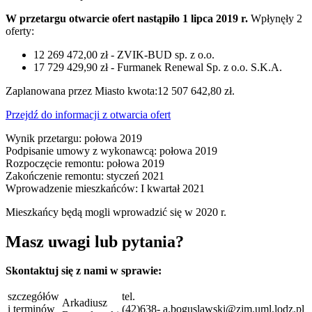
W przetargu otwarcie ofert nastąpiło 1 lipca 2019 r.
Wpłynęły 2
oferty:
12 269 472,00 zł - ZVIK-BUD sp. z o.o.
17 729 429,90 zł - Furmanek Renewal Sp. z o.o. S.K.A.
Zaplanowana przez Miasto kwota:12 507 642,80 zł.
Przejdź do informacji z otwarcia ofert
Wynik przetargu: połowa 2019
Podpisanie umowy z wykonawcą: połowa 2019
Rozpoczęcie remontu: połowa 2019
Zakończenie remontu: styczeń 2021
Wprowadzenie mieszkańców: I kwartał 2021
Mieszkańcy będą mogli wprowadzić się w 2020 r.
Masz uwagi lub pytania?
Skontaktuj się z nami w sprawie:
szczegółów
tel.
Arkadiusz
i terminów
(42)638-
a.boguslawski@zim.uml.lodz.pl