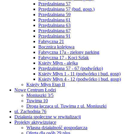
Przędzalniana 57
Przędzalniana 57 (bud. gosp.)
Przędzalniana 59
Przędzalniana 61
Przędzalniana 63
Przędzalniana 67
Przędzalniana 91
Fabryczna 21
Bocznica kolejowa
Fabryczna 17a - zielony parking
Fabryczna 17 - Koci Szlak
Księży Młyn - alejka
Przędzalniana 57 - 67 (podwórko)
Księży Młyn 1 - 11 (podwórko i bud. gosp)
Księży Młyn 4 - 12 (podwórko i bud. gosp)
Księży Młyn Etap II
Nowe Centrum Łodzi
Moniuszki 3/5
Tuwima 10
Droga łącząca ul. Tuwima z ul. Moniuszki
ul. Zachodnia 76
Działania społeczne w rewitalizacji
Projekty aktywizujące
Własna działalność gospodarcza
Oferta dla osób 29 plus