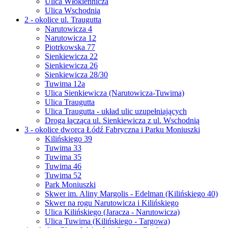
Ulica Włókiennicza
Ulica Wschodnia
2 - okolice ul. Traugutta
Narutowicza 4
Narutowicza 12
Piotrkowska 77
Sienkiewicza 22
Sienkiewicza 26
Sienkiewicza 28/30
Tuwima 12a
Ulica Sienkiewicza (Narutowicza-Tuwima)
Ulica Traugutta
Ulica Traugutta - układ ulic uzupełniających
Droga łącząca ul. Sienkiewicza z ul. Wschodnią
3 - okolice dworca Łódź Fabryczna i Parku Moniuszki
Kilińskiego 39
Tuwima 33
Tuwima 35
Tuwima 46
Tuwima 52
Park Moniuszki
Skwer im. Aliny Margolis - Edelman (Kilińskiego 40)
Skwer na rogu Narutowicza i Kilińskiego
Ulica Kilińskiego (Jaracza - Narutowicza)
Ulica Tuwima (Kilińskiego - Targowa)