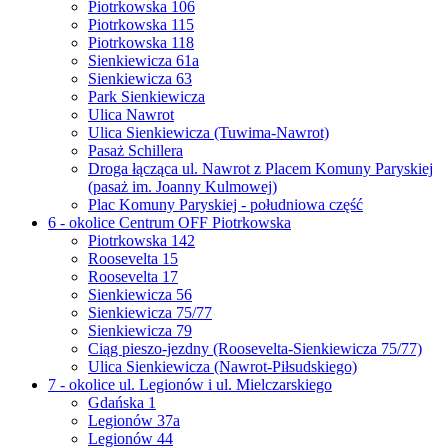
Piotrkowska 106
Piotrkowska 115
Piotrkowska 118
Sienkiewicza 61a
Sienkiewicza 63
Park Sienkiewicza
Ulica Nawrot
Ulica Sienkiewicza (Tuwima-Nawrot)
Pasaż Schillera
Droga łącząca ul. Nawrot z Placem Komuny Paryskiej
(pasaż im. Joanny Kulmowej)
Plac Komuny Paryskiej - południowa część
6 - okolice Centrum OFF Piotrkowska
Piotrkowska 142
Roosevelta 15
Roosevelta 17
Sienkiewicza 56
Sienkiewicza 75/77
Sienkiewicza 79
Ciąg pieszo-jezdny (Roosevelta-Sienkiewicza 75/77)
Ulica Sienkiewicza (Nawrot-Piłsudskiego)
7 - okolice ul. Legionów i ul. Mielczarskiego
Gdańska 1
Legionów 37a
Legionów 44