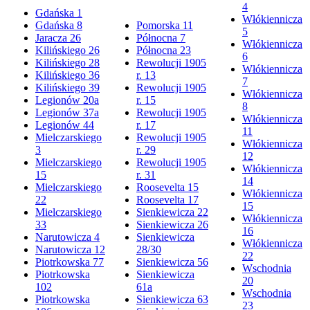
4
Gdańska 1
Włókiennicza
Gdańska 8
Pomorska 11
5
Jaracza 26
Północna 7
Włókiennicza
Kilińskiego 26
Północna 23
6
Kilińskiego 28
Rewolucji 1905
Włókiennicza
Kilińskiego 36
r. 13
7
Kilińskiego 39
Rewolucji 1905
Włókiennicza
Legionów 20a
r. 15
8
Legionów 37a
Rewolucji 1905
Włókiennicza
Legionów 44
r. 17
11
Mielczarskiego
Rewolucji 1905
Włókiennicza
3
r. 29
12
Mielczarskiego
Rewolucji 1905
Włókiennicza
15
r. 31
14
Mielczarskiego
Roosevelta 15
Włókiennicza
22
Roosevelta 17
15
Mielczarskiego
Sienkiewicza 22
Włókiennicza
33
Sienkiewicza 26
16
Narutowicza 4
Sienkiewicza
Włókiennicza
Narutowicza 12
28/30
22
Piotrkowska 77
Sienkiewicza 56
Wschodnia
Piotrkowska
Sienkiewicza
20
102
61a
Wschodnia
Piotrkowska
Sienkiewicza 63
23