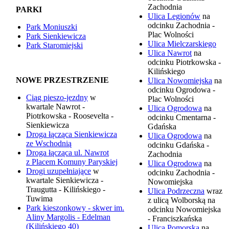
Zachodnia
PARKI
Ulica Legionów
na
odcinku Zachodnia -
Park Moniuszki
Plac Wolności
Park Sienkiewicza
Ulica Mielczarskiego
Park Staromiejski
Ulica Nawrot
na
odcinku Piotrkowska -
Kilińskiego
NOWE PRZESTRZENIE
Ulica Nowomiejska
na
odcinku Ogrodowa -
Ciąg pieszo-jezdny
w
Plac Wolności
kwartale Nawrot -
Ulica Ogrodowa
na
Piotrkowska - Roosevelta -
odcinku Cmentarna -
Sienkiewicza
Gdańska
Droga łącząca Sienkiewicza
Ulica Ogrodowa
na
ze Wschodnią
odcinku Gdańska -
Droga łącząca ul. Nawrot
Zachodnia
z Placem Komuny Paryskiej
Ulica Ogrodowa
na
Drogi uzupełniające
w
odcinku Zachodnia -
kwartale Sienkiewicza -
Nowomiejska
Traugutta - Kilińskiego -
Ulica Podrzeczna
wraz
Tuwima
z ulicą Wolborską na
Park kieszonkowy - skwer im.
odcinku Nowomiejska
Aliny Margolis - Edelman
- Franciszkańska
(
Kilińskiego 40)
Ulica Pomorska
na