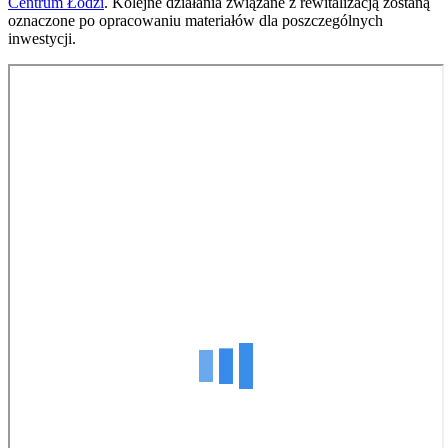
Centrum Łodzi
. Kolejne działania związane z rewitalizacją zostaną
oznaczone po opracowaniu materiałów dla poszczególnych
inwestycji.