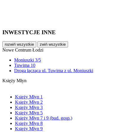
INWESTYCJE INNE
rozwiń wszystkie
zwiń wszystkie
Nowe Centrum Łodzi
Moniuszki 3/5
Tuwima 10
Droga łącząca ul. Tuwima z ul. Moniuszki
Księży Młyn
Księży Młyn 1
Księży Młyn 2
Księży Młyn 3
Księży Młyn 5
Księży Młyn 7 i 9 (bud. gosp.)
Księży Młyn 8
Księży Młyn 9