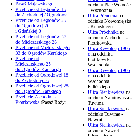
Pasaż Majewskiego
odcinku Plac Wolności
Przebicie od Legionów 15
- Wschodnia
do Zachodniej / Ogrodowej
Ulica Północna
na
Przebicie od Legionów 25
odcinku Nowomiejska
do Ogrodowej 20
- Kilińskiego
i Gdańskiej 8
Ulica Próchnika
na
Przebicie od Legionów 57
odcinku Zachodnia -
do Mielczarskiego 26
Piotrkowska
Przebicie od Mielczarskiego
Ulica Rewolucji 1905
33 do Ogrodów Karskiego
r.
na odcinku
Przebicie od
Piotrkowska -
Mielczarskiego 25
Wschodnia
do Ogrodów Karskiego
Ulica Rewolucji 1905
Przebicie od Ogrodowej 18
r.
na odcinku
do Zachodniej 55
Wschodnia -
Przebicie od Ogrodowej 28d
Kilińskiego
do Ogrodów Karskiego
Ulica Sienkiewicza
na
Przebicie Zachodnia-
odcinku Narutowicza -
Piotrkowska
(Pasaż Róży)
Tuwima
Ulica Sienkiewicza
na
odcinku Tuwima -
Nawrot
Ulica Sienkiewicza
na
odcinku Nawrot -
Piłsudskiego