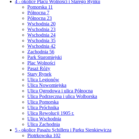
4 - okolice Placu Wolności i Starego Rynku
Pomorska 11
Północna 7
Północna 23
Wschodnia 20
Wschodnia 23
Wschodnia 24
Wschodnia 35
Wschodnia 42
Zachodnia 56
Park Staromiejski
Plac Wolności
Pasaż Róży
Stary Rynek
Ulica Legionów
Ulica Nowomiejska
Ulica Ogrodowa i ulica Północna
Ulica Podrzeczna i ulica Wolborska
Ulica Pomorska
Ulica Próchnika
Ulica Rewolucji 1905 r.
Ulica Wschodnia
Ulica Zachodnia
5 - okolice Pasażu Schillera i Parku Sienkiewicza
Piotrkowska 102