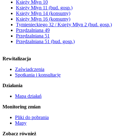
Księży Młyn 10
Księży Młyn 11 (bud. gosp.)
Księży Młyn 14 (konsumy)
Księży Młyn 16 (konsumy)
Tymienieckiego 32 / Księży Młyn 2 (bud. gosp.)
Przędzalniana 49
Przędzalniana 51
Przędzalniana 51 (bud. gosp.)
Rewitalizacja
Zaświadczenia
Spotkania i konsultacje
Działania
Mapa działań
Monitoring zmian
Pliki do pobrania
Mapy
Zobacz również