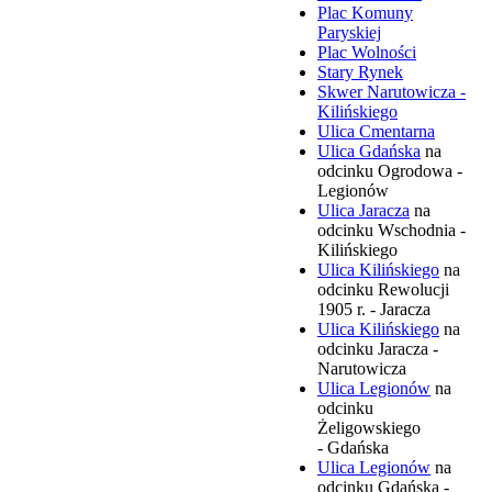
Plac Komuny
Paryskiej
Plac Wolności
Stary Rynek
Skwer Narutowicza -
Kilińskiego
Ulica Cmentarna
Ulica Gdańska
na
odcinku Ogrodowa -
Legionów
Ulica Jaracza
na
odcinku Wschodnia -
Kilińskiego
Ulica Kilińskiego
na
odcinku Rewolucji
1905 r. - Jaracza
Ulica Kilińskiego
na
odcinku Jaracza -
Narutowicza
Ulica Legionów
na
odcinku
Żeligowskiego
- Gdańska
Ulica Legionów
na
odcinku Gdańska -