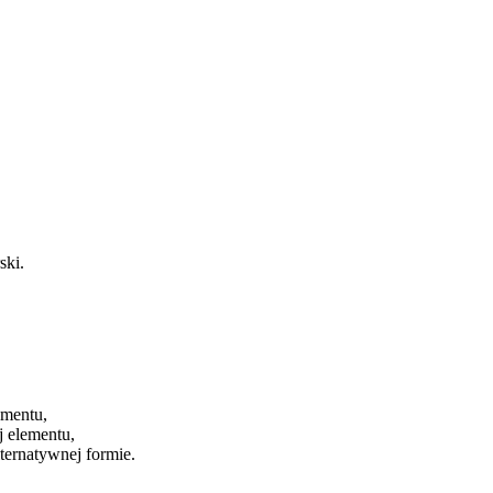
ski
.
ementu,
j elementu,
ternatywnej formie.