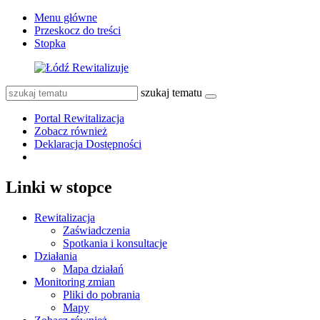
Menu główne
Przeskocz do treści
Stopka
szukaj tematu
Portal Rewitalizacja
Zobacz również
Deklaracja Dostępności
Linki w stopce
Rewitalizacja
Zaświadczenia
Spotkania i konsultacje
Działania
Mapa działań
Monitoring zmian
Pliki do pobrania
Mapy