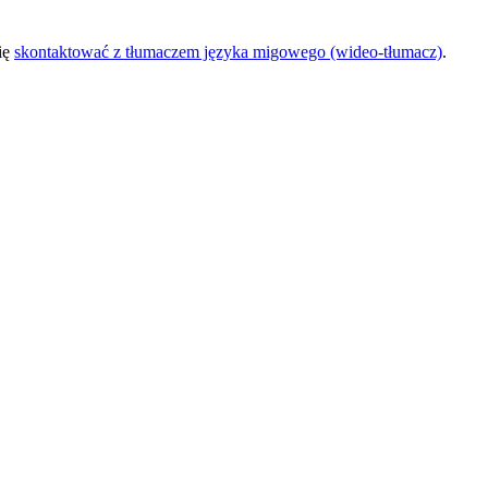
się
skontaktować z tłumaczem języka migowego (wideo-tłumacz)
.