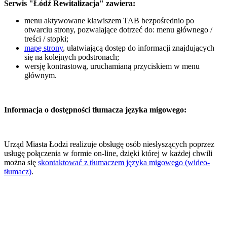
Serwis "Łódź Rewitalizacja" zawiera:
menu aktywowane klawiszem TAB bezpośrednio po
otwarciu strony, pozwalające dotrzeć do: menu głównego /
treści / stopki;
mapę strony
, ułatwiającą dostęp do informacji znajdujących
się na kolejnych podstronach;
wersję kontrastową, uruchamianą przyciskiem w menu
głównym.
Informacja o dostępności tłumacza języka migowego:
Urząd Miasta Łodzi realizuje obsługę osób niesłyszących poprzez
usługę połączenia w formie on-line, dzięki której w każdej chwili
można się
skontaktować z tłumaczem języka migowego (wideo-
tłumacz)
.