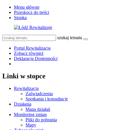
Menu główne
Przeskocz do treści
Stopka
szukaj tematu
Portal Rewitalizacja
Zobacz również
Deklaracja Dostępności
Linki w stopce
Rewitalizacja
Zaświadczenia
Spotkania i konsultacje
Działania
Mapa działań
Monitoring zmian
Pliki do pobrania
Mapy