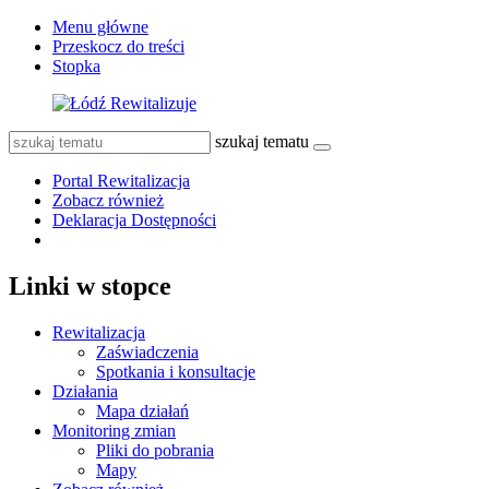
Menu główne
Przeskocz do treści
Stopka
szukaj tematu
Portal Rewitalizacja
Zobacz również
Deklaracja Dostępności
Linki w stopce
Rewitalizacja
Zaświadczenia
Spotkania i konsultacje
Działania
Mapa działań
Monitoring zmian
Pliki do pobrania
Mapy