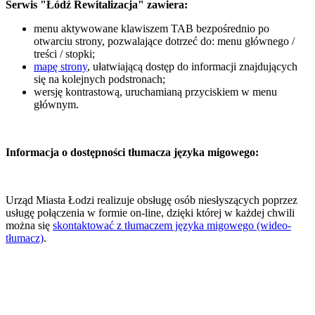
Serwis "Łódź Rewitalizacja" zawiera:
menu aktywowane klawiszem TAB bezpośrednio po
otwarciu strony, pozwalające dotrzeć do: menu głównego /
treści / stopki;
mapę strony
, ułatwiającą dostęp do informacji znajdujących
się na kolejnych podstronach;
wersję kontrastową, uruchamianą przyciskiem w menu
głównym.
Informacja o dostępności tłumacza języka migowego:
Urząd Miasta Łodzi realizuje obsługę osób niesłyszących poprzez
usługę połączenia w formie on-line, dzięki której w każdej chwili
można się
skontaktować z tłumaczem języka migowego (wideo-
tłumacz)
.