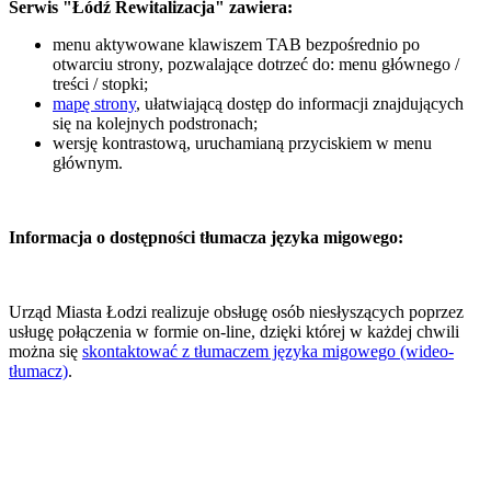
Serwis "Łódź Rewitalizacja" zawiera:
menu aktywowane klawiszem TAB bezpośrednio po
otwarciu strony, pozwalające dotrzeć do: menu głównego /
treści / stopki;
mapę strony
, ułatwiającą dostęp do informacji znajdujących
się na kolejnych podstronach;
wersję kontrastową, uruchamianą przyciskiem w menu
głównym.
Informacja o dostępności tłumacza języka migowego:
Urząd Miasta Łodzi realizuje obsługę osób niesłyszących poprzez
usługę połączenia w formie on-line, dzięki której w każdej chwili
można się
skontaktować z tłumaczem języka migowego (wideo-
tłumacz)
.