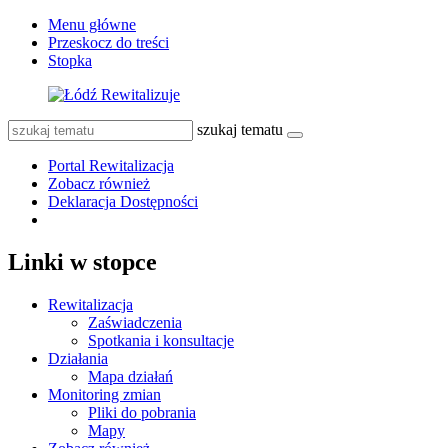
Menu główne
Przeskocz do treści
Stopka
szukaj tematu
Portal Rewitalizacja
Zobacz również
Deklaracja Dostępności
Linki w stopce
Rewitalizacja
Zaświadczenia
Spotkania i konsultacje
Działania
Mapa działań
Monitoring zmian
Pliki do pobrania
Mapy