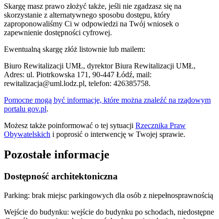
Skargę masz prawo złożyć także, jeśli nie zgadzasz się na
skorzystanie z alternatywnego sposobu dostępu, który
zaproponowaliśmy Ci w odpowiedzi na Twój wniosek o
zapewnienie dostępności cyfrowej.
Ewentualną skargę złóż listownie lub mailem:
Biuro Rewitalizacji UMŁ, dyrektor Biura Rewitalizacji UMŁ,
Adres: ul. Piotrkowska 171, 90-447 Łódź, mail:
rewitalizacja@uml.lodz.pl, telefon: 426385758.
Pomocne mogą być informacje, które można znaleźć na rządowym
portalu gov.pl
.
Możesz także poinformować o tej sytuacji
Rzecznika Praw
Obywatelskich
i poprosić o interwencję w Twojej sprawie.
Pozostałe informacje
Dostępność architektoniczna
Parking: brak miejsc parkingowych dla osób z niepełnosprawnością
Wejście do budynku: wejście do budynku po schodach, niedostępne