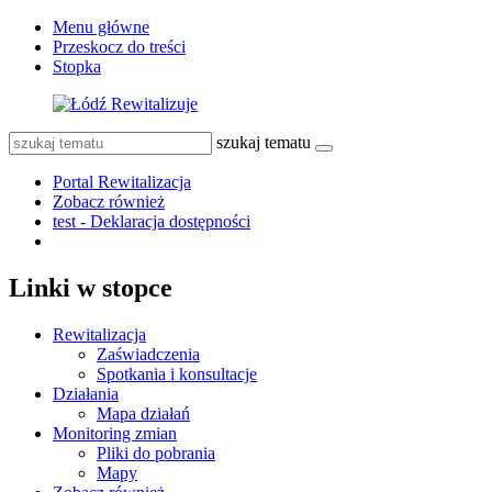
Menu główne
Przeskocz do treści
Stopka
szukaj tematu
Portal Rewitalizacja
Zobacz również
test - Deklaracja dostępności
Linki w stopce
Rewitalizacja
Zaświadczenia
Spotkania i konsultacje
Działania
Mapa działań
Monitoring zmian
Pliki do pobrania
Mapy