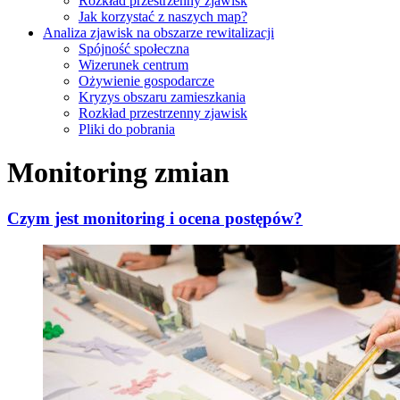
Rozkład przestrzenny zjawisk
Jak korzystać z naszych map?
Analiza zjawisk na obszarze rewitalizacji
Spójność społeczna
Wizerunek centrum
Ożywienie gospodarcze
Kryzys obszaru zamieszkania
Rozkład przestrzenny zjawisk
Pliki do pobrania
Monitoring zmian
Czym jest monitoring i ocena postępów?