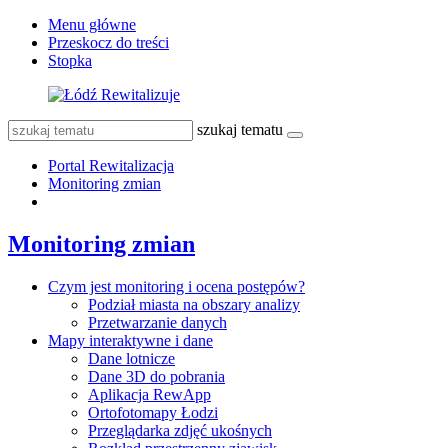
Menu główne
Przeskocz do treści
Stopka
szukaj tematu
Portal Rewitalizacja
Monitoring zmian
Monitoring zmian
Czym jest monitoring i ocena postępów?
Podział miasta na obszary analizy
Przetwarzanie danych
Mapy interaktywne i dane
Dane lotnicze
Dane 3D do pobrania
Aplikacja RewApp
Ortofotomapy Łodzi
Przeglądarka zdjęć ukośnych