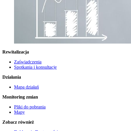
Rewitalizacja
Zaświadczenia
Spotkania i konsultacje
Działania
Mapa działań
Monitoring zmian
Pliki do pobrania
Mapy
Zobacz również