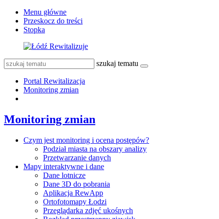
Menu główne
Przeskocz do treści
Stopka
szukaj tematu
Portal Rewitalizacja
Monitoring zmian
Monitoring zmian
Czym jest monitoring i ocena postępów?
Podział miasta na obszary analizy
Przetwarzanie danych
Mapy interaktywne i dane
Dane lotnicze
Dane 3D do pobrania
Aplikacja RewApp
Ortofotomapy Łodzi
Przeglądarka zdjęć ukośnych