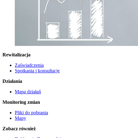
Rewitalizacja
Zaświadczenia
Spotkania i konsultacje
Działania
Mapa działań
Monitoring zmian
Pliki do pobrania
Mapy
Zobacz również