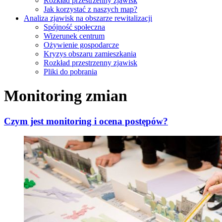
Rozkład przestrzenny zjawisk
Jak korzystać z naszych map?
Analiza zjawisk na obszarze rewitalizacji
Spójność społeczna
Wizerunek centrum
Ożywienie gospodarcze
Kryzys obszaru zamieszkania
Rozkład przestrzenny zjawisk
Pliki do pobrania
Monitoring zmian
Czym jest monitoring i ocena postępów?