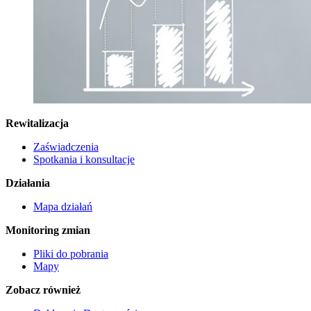
Rewitalizacja
Zaświadczenia
Spotkania i konsultacje
Działania
Mapa działań
Monitoring zmian
Pliki do pobrania
Mapy
Zobacz również