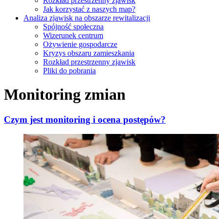
Rozkład przestrzenny zjawisk
Jak korzystać z naszych map?
Analiza zjawisk na obszarze rewitalizacji
Spójność społeczna
Wizerunek centrum
Ożywienie gospodarcze
Kryzys obszaru zamieszkania
Rozkład przestrzenny zjawisk
Pliki do pobrania
Monitoring zmian
Czym jest monitoring i ocena postępów?