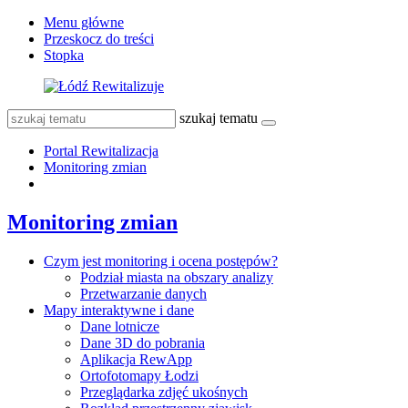
Menu główne
Przeskocz do treści
Stopka
szukaj tematu
Portal Rewitalizacja
Monitoring zmian
Monitoring zmian
Czym jest monitoring i ocena postępów?
Podział miasta na obszary analizy
Przetwarzanie danych
Mapy interaktywne i dane
Dane lotnicze
Dane 3D do pobrania
Aplikacja RewApp
Ortofotomapy Łodzi
Przeglądarka zdjęć ukośnych