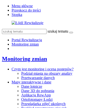
Menu główne
Przeskocz do treści
Stopka
szukaj tematu
Portal Rewitalizacja
Monitoring zmian
Monitoring zmian
Czym jest monitoring i ocena postępów?
Podział miasta na obszary analizy
Przetwarzanie danych
Mapy interaktywne i dane
Dane lotnicze
Dane 3D do pobrania
Aplikacja RewApp
Ortofotomapy Łodzi
Przeglądarka zdjęć ukośnych