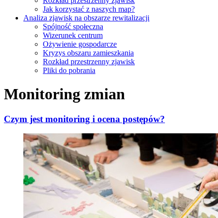
Rozkład przestrzenny zjawisk
Jak korzystać z naszych map?
Analiza zjawisk na obszarze rewitalizacji
Spójność społeczna
Wizerunek centrum
Ożywienie gospodarcze
Kryzys obszaru zamieszkania
Rozkład przestrzenny zjawisk
Pliki do pobrania
Monitoring zmian
Czym jest monitoring i ocena postępów?