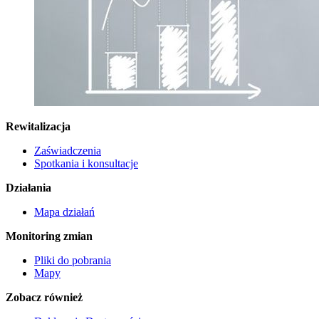
Rewitalizacja
Zaświadczenia
Spotkania i konsultacje
Działania
Mapa działań
Monitoring zmian
Pliki do pobrania
Mapy
Zobacz również