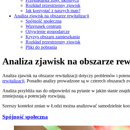
Przeglądarka zdjęć ukośnych
Rozkład przestrzenny zjawisk
Jak korzystać z naszych map?
Analiza zjawisk na obszarze rewitalizacji
Spójność społeczna
Wizerunek centrum
Ożywienie gospodarcze
Kryzys obszaru zamieszkania
Rozkład przestrzenny zjawisk
Pliki do pobrania
Analiza zjawisk na obszarze rewi
Analiza zjawisk na obszarze rewitalizacji dotyczy problemów i po
rewitalizacji
. Ponadto analizy prowadzone są w czterech obszarach z
Analiza przybliża nas do odpowiedzi na pytanie w jakim stanie znajduje
zmniejszają a potencjały rozwijają.
Szerszy kontekst zmian w Łodzi można analizować samodzielnie korz
Spójność społeczna