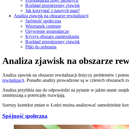
Przeglądarka zdjęć ukośnych
Rozkład przestrzenny zjawisk
Jak korzystać z naszych map?
Analiza zjawisk na obszarze rewitalizacji
Spójność społeczna
Wizerunek centrum
Ożywienie gospodarcze
Kryzys obszaru zamieszkania
Rozkład przestrzenny zjawisk
Pliki do pobrania
Analiza zjawisk na obszarze rewi
Analiza zjawisk na obszarze rewitalizacji dotyczy problemów i po
rewitalizacji
. Ponadto analizy prowadzone są w czterech obszarach z
Analiza przybliża nas do odpowiedzi na pytanie w jakim stanie znajduje
zmniejszają a potencjały rozwijają.
Szerszy kontekst zmian w Łodzi można analizować samodzielnie korz
Spójność społeczna