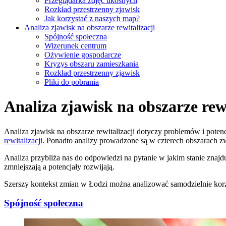
Przeglądarka zdjęć ukośnych
Rozkład przestrzenny zjawisk
Jak korzystać z naszych map?
Analiza zjawisk na obszarze rewitalizacji
Spójność społeczna
Wizerunek centrum
Ożywienie gospodarcze
Kryzys obszaru zamieszkania
Rozkład przestrzenny zjawisk
Pliki do pobrania
Analiza zjawisk na obszarze rewi
Analiza zjawisk na obszarze rewitalizacji dotyczy problemów i po
rewitalizacji
. Ponadto analizy prowadzone są w czterech obszarach z
Analiza przybliża nas do odpowiedzi na pytanie w jakim stanie znajduje
zmniejszają a potencjały rozwijają.
Szerszy kontekst zmian w Łodzi można analizować samodzielnie korz
Spójność społeczna