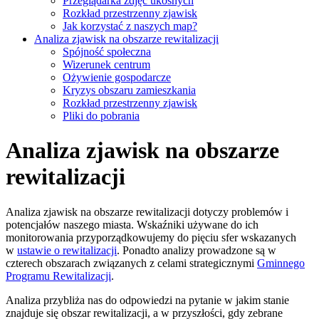
Przeglądarka zdjęć ukośnych
Rozkład przestrzenny zjawisk
Jak korzystać z naszych map?
Analiza zjawisk na obszarze rewitalizacji
Spójność społeczna
Wizerunek centrum
Ożywienie gospodarcze
Kryzys obszaru zamieszkania
Rozkład przestrzenny zjawisk
Pliki do pobrania
Analiza zjawisk na obszarze
rewitalizacji
Analiza zjawisk na obszarze rewitalizacji dotyczy problemów i
potencjałów naszego miasta. Wskaźniki używane do ich
monitorowania przyporządkowujemy do pięciu sfer wskazanych
w
ustawie o rewitalizacji
. Ponadto analizy prowadzone są w
czterech obszarach związanych z celami strategicznymi
Gminnego
Programu Rewitalizacji
.
Analiza przybliża nas do odpowiedzi na pytanie w jakim stanie
znajduje się obszar rewitalizacji, a w przyszłości, gdy zebrane