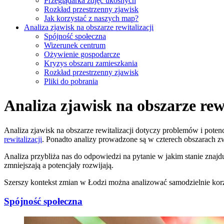
Przeglądarka zdjęć ukośnych
Rozkład przestrzenny zjawisk
Jak korzystać z naszych map?
Analiza zjawisk na obszarze rewitalizacji
Spójność społeczna
Wizerunek centrum
Ożywienie gospodarcze
Kryzys obszaru zamieszkania
Rozkład przestrzenny zjawisk
Pliki do pobrania
Analiza zjawisk na obszarze rewi
Analiza zjawisk na obszarze rewitalizacji dotyczy problemów i po
rewitalizacji
. Ponadto analizy prowadzone są w czterech obszarach z
Analiza przybliża nas do odpowiedzi na pytanie w jakim stanie znajduje
zmniejszają a potencjały rozwijają.
Szerszy kontekst zmian w Łodzi można analizować samodzielnie korz
Spójność społeczna