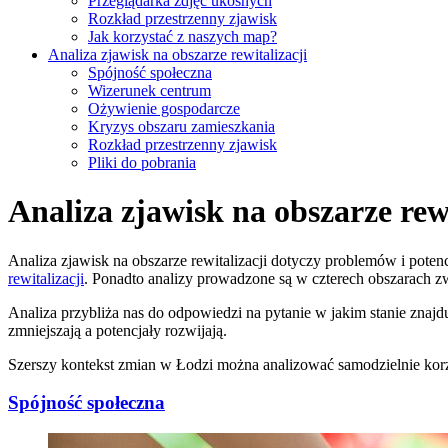
Przeglądarka zdjęć ukośnych
Rozkład przestrzenny zjawisk
Jak korzystać z naszych map?
Analiza zjawisk na obszarze rewitalizacji
Spójność społeczna
Wizerunek centrum
Ożywienie gospodarcze
Kryzys obszaru zamieszkania
Rozkład przestrzenny zjawisk
Pliki do pobrania
Analiza zjawisk na obszarze rewi
Analiza zjawisk na obszarze rewitalizacji dotyczy problemów i po
rewitalizacji
. Ponadto analizy prowadzone są w czterech obszarach z
Analiza przybliża nas do odpowiedzi na pytanie w jakim stanie znajduje
zmniejszają a potencjały rozwijają.
Szerszy kontekst zmian w Łodzi można analizować samodzielnie korz
Spójność społeczna