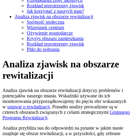
Przeglądarka zdjęć ukośnych
Rozkład przestrzenny zjawisk
Jak korzystać z naszych map?
Analiza zjawisk na obszarze rewitalizacji
Spójność społeczna
Wizerunek centrum
Ożywienie gospodarcze
Kryzys obszaru zamieszkania
Rozkład przestrzenny zjawisk
Pliki do pobrania
Analiza zjawisk na obszarze
rewitalizacji
Analiza zjawisk na obszarze rewitalizacji dotyczy problemów i
potencjałów naszego miasta. Wskaźniki używane do ich
monitorowania przyporządkowujemy do pięciu sfer wskazanych
w
ustawie o rewitalizacji
. Ponadto analizy prowadzone są w
czterech obszarach związanych z celami strategicznymi
Gminnego
Programu Rewitalizacji
.
Analiza przybliża nas do odpowiedzi na pytanie w jakim stanie
znajduje się obszar rewitalizacji, a w przyszłości, gdy zebrane