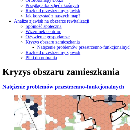
Ortofotomapy Łodzi
Przeglądarka zdjęć ukośnych
Rozkład przestrzenny zjawisk
Jak korzystać z naszych map?
Analiza zjawisk na obszarze rewitalizacji
Spójność społeczna
Wizerunek centrum
Ożywienie gospodarcze
Kryzys obszaru zamieszkania
Natężenie problemów przestrzenno-funkcjonalnyc
Rozkład przestrzenny zjawisk
Pliki do pobrania
Kryzys obszaru zamieszkania
Natężenie problemów przestrzenno-funkcjonalnych