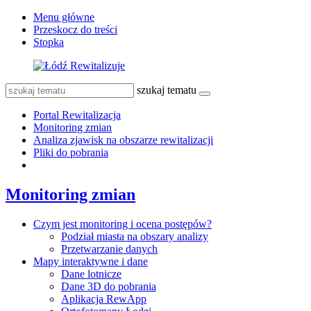
Menu główne
Przeskocz do treści
Stopka
szukaj tematu
Portal Rewitalizacja
Monitoring zmian
Analiza zjawisk na obszarze rewitalizacji
Pliki do pobrania
Monitoring zmian
Czym jest monitoring i ocena postępów?
Podział miasta na obszary analizy
Przetwarzanie danych
Mapy interaktywne i dane
Dane lotnicze
Dane 3D do pobrania
Aplikacja RewApp