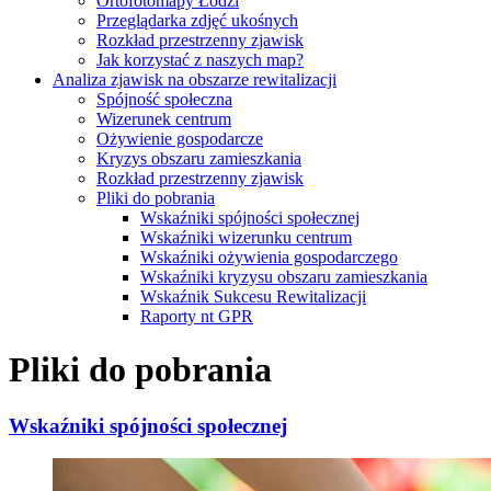
Ortofotomapy Łodzi
Przeglądarka zdjęć ukośnych
Rozkład przestrzenny zjawisk
Jak korzystać z naszych map?
Analiza zjawisk na obszarze rewitalizacji
Spójność społeczna
Wizerunek centrum
Ożywienie gospodarcze
Kryzys obszaru zamieszkania
Rozkład przestrzenny zjawisk
Pliki do pobrania
Wskaźniki spójności społecznej
Wskaźniki wizerunku centrum
Wskaźniki ożywienia gospodarczego
Wskaźniki kryzysu obszaru zamieszkania
Wskaźnik Sukcesu Rewitalizacji
Raporty nt GPR
Pliki do pobrania
Wskaźniki spójności społecznej