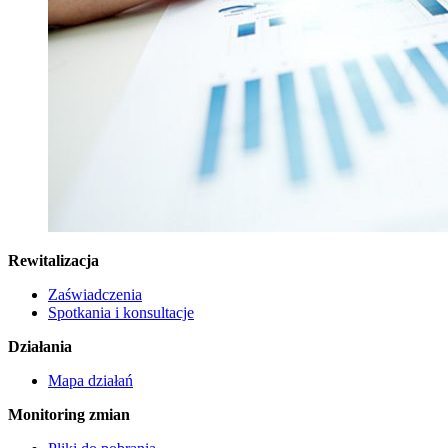
Rewitalizacja
Zaświadczenia
Spotkania i konsultacje
Działania
Mapa działań
Monitoring zmian