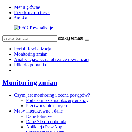
Menu główne
Przeskocz do treści
Stopka
szukaj tematu
Portal Rewitalizacja
Monitoring zmian
Analiza zjawisk na obszarze rewitalizacji
Pliki do pobrania
Monitoring zmian
Czym jest monitoring i ocena postępów?
Podział miasta na obszary analizy
Przetwarzanie danych
Mapy interaktywne i dane
Dane lotnicze
Dane 3D do pobrania
Aplikacja RewApp