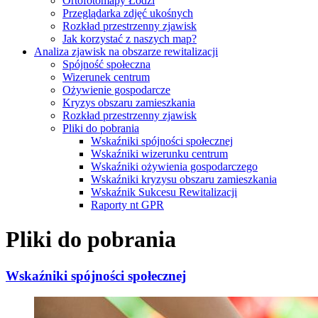
Ortofotomapy Łodzi
Przeglądarka zdjęć ukośnych
Rozkład przestrzenny zjawisk
Jak korzystać z naszych map?
Analiza zjawisk na obszarze rewitalizacji
Spójność społeczna
Wizerunek centrum
Ożywienie gospodarcze
Kryzys obszaru zamieszkania
Rozkład przestrzenny zjawisk
Pliki do pobrania
Wskaźniki spójności społecznej
Wskaźniki wizerunku centrum
Wskaźniki ożywienia gospodarczego
Wskaźniki kryzysu obszaru zamieszkania
Wskaźnik Sukcesu Rewitalizacji
Raporty nt GPR
Pliki do pobrania
Wskaźniki spójności społecznej