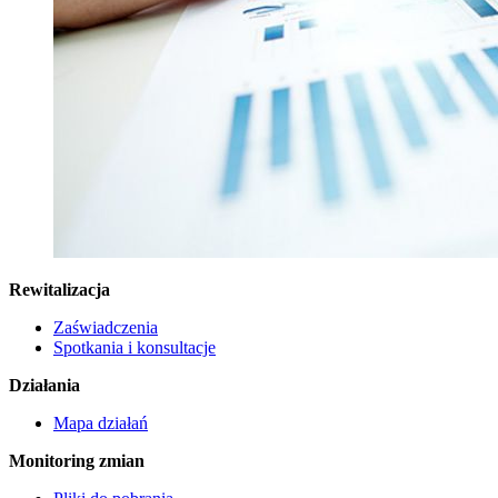
Rewitalizacja
Zaświadczenia
Spotkania i konsultacje
Działania
Mapa działań
Monitoring zmian