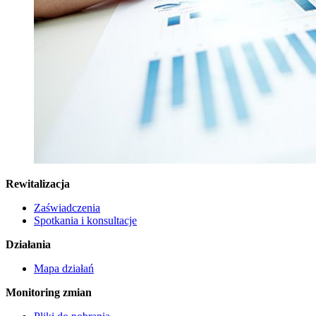
Rewitalizacja
Zaświadczenia
Spotkania i konsultacje
Działania
Mapa działań
Monitoring zmian