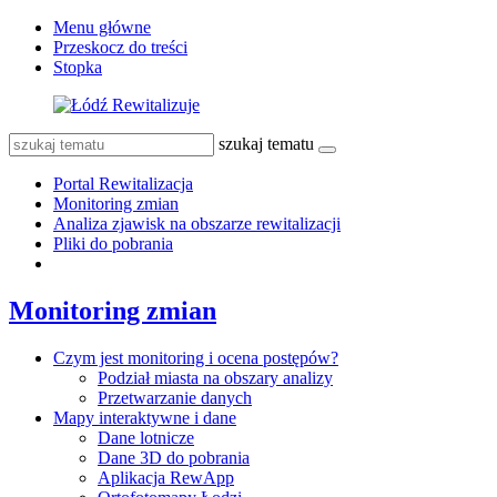
Menu główne
Przeskocz do treści
Stopka
szukaj tematu
Portal Rewitalizacja
Monitoring zmian
Analiza zjawisk na obszarze rewitalizacji
Pliki do pobrania
Monitoring zmian
Czym jest monitoring i ocena postępów?
Podział miasta na obszary analizy
Przetwarzanie danych
Mapy interaktywne i dane
Dane lotnicze
Dane 3D do pobrania
Aplikacja RewApp