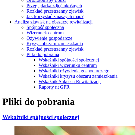
Ortofotomapy Łodzi
Przeglądarka zdjęć ukośnych
Rozkład przestrzenny zjawisk
Jak korzystać z naszych map?
Analiza zjawisk na obszarze rewitalizacji
Spójność społeczna
Wizerunek centrum
Ożywienie gospodarcze
Kryzys obszaru zamieszkania
Rozkład przestrzenny zjawisk
Pliki do pobrania
Wskaźniki spójności społecznej
Wskaźniki wizerunku centrum
Wskaźniki ożywienia gospodarczego
Wskaźniki kryzysu obszaru zamieszkania
Wskaźnik Sukcesu Rewitalizacji
Raporty nt GPR
Pliki do pobrania
Wskaźniki spójności społecznej