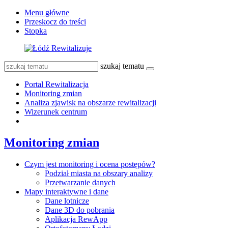
Menu główne
Przeskocz do treści
Stopka
szukaj tematu
Portal Rewitalizacja
Monitoring zmian
Analiza zjawisk na obszarze rewitalizacji
Wizerunek centrum
Monitoring zmian
Czym jest monitoring i ocena postępów?
Podział miasta na obszary analizy
Przetwarzanie danych
Mapy interaktywne i dane
Dane lotnicze
Dane 3D do pobrania
Aplikacja RewApp