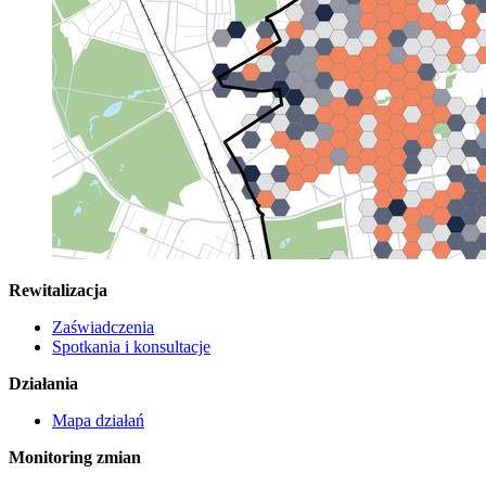
Rewitalizacja
Zaświadczenia
Spotkania i konsultacje
Działania
Mapa działań
Monitoring zmian