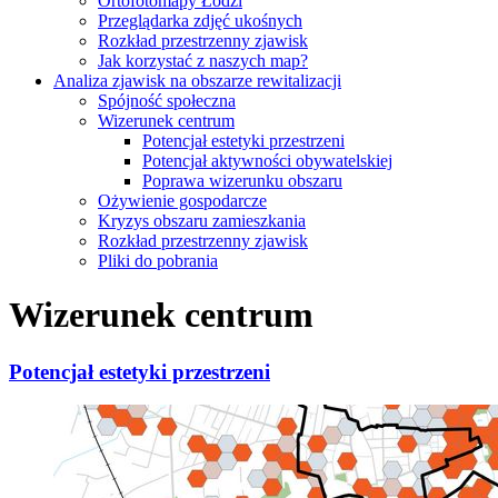
Ortofotomapy Łodzi
Przeglądarka zdjęć ukośnych
Rozkład przestrzenny zjawisk
Jak korzystać z naszych map?
Analiza zjawisk na obszarze rewitalizacji
Spójność społeczna
Wizerunek centrum
Potencjał estetyki przestrzeni
Potencjał aktywności obywatelskiej
Poprawa wizerunku obszaru
Ożywienie gospodarcze
Kryzys obszaru zamieszkania
Rozkład przestrzenny zjawisk
Pliki do pobrania
Wizerunek centrum
Potencjał estetyki przestrzeni