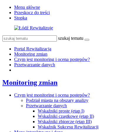
Menu główne
Przeskocz do treści
Stopka
szukaj tematu
Portal Rewitalizacja
Monitoring zmian
Czym jest monitoring i ocena postępów?
Przetwarzanie danych
Monitoring zmian
Czym jest monitoring i ocena postępów?
Podział miasta na obszary analizy
Przetwarzanie danych
Wskaźniki proste (etap I)
Wskaźniki cząstkowe (etap II)
Wskaźniki zbiorcze (etap III)
Wskaźnik Sukcesu Rewitalizacji