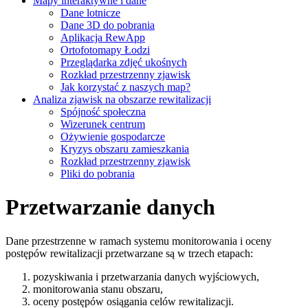
Mapy interaktywne i dane
Dane lotnicze
Dane 3D do pobrania
Aplikacja RewApp
Ortofotomapy Łodzi
Przeglądarka zdjęć ukośnych
Rozkład przestrzenny zjawisk
Jak korzystać z naszych map?
Analiza zjawisk na obszarze rewitalizacji
Spójność społeczna
Wizerunek centrum
Ożywienie gospodarcze
Kryzys obszaru zamieszkania
Rozkład przestrzenny zjawisk
Pliki do pobrania
Przetwarzanie danych
Dane przestrzenne w ramach systemu monitorowania i oceny
postępów rewitalizacji przetwarzane są w trzech etapach:
pozyskiwania i przetwarzania danych wyjściowych,
monitorowania stanu obszaru,
oceny postępów osiągania celów rewitalizacji.