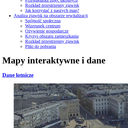
Przeglądarka zdjęć ukośnych
Rozkład przestrzenny zjawisk
Jak korzystać z naszych map?
Analiza zjawisk na obszarze rewitalizacji
Spójność społeczna
Wizerunek centrum
Ożywienie gospodarcze
Kryzys obszaru zamieszkania
Rozkład przestrzenny zjawisk
Pliki do pobrania
Mapy interaktywne i dane
Dane lotnicze