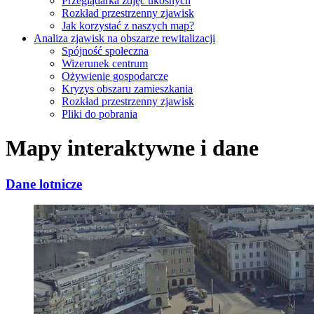
Przeglądarka zdjęć ukośnych
Rozkład przestrzenny zjawisk
Jak korzystać z naszych map?
Analiza zjawisk na obszarze rewitalizacji
Spójność społeczna
Wizerunek centrum
Ożywienie gospodarcze
Kryzys obszaru zamieszkania
Rozkład przestrzenny zjawisk
Pliki do pobrania
Mapy interaktywne i dane
Dane lotnicze