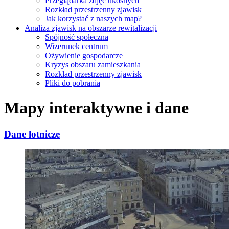
Przeglądarka zdjęć ukośnych
Rozkład przestrzenny zjawisk
Jak korzystać z naszych map?
Analiza zjawisk na obszarze rewitalizacji
Spójność społeczna
Wizerunek centrum
Ożywienie gospodarcze
Kryzys obszaru zamieszkania
Rozkład przestrzenny zjawisk
Pliki do pobrania
Mapy interaktywne i dane
Dane lotnicze