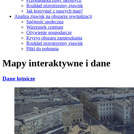
Przeglądarka zdjęć ukośnych
Rozkład przestrzenny zjawisk
Jak korzystać z naszych map?
Analiza zjawisk na obszarze rewitalizacji
Spójność społeczna
Wizerunek centrum
Ożywienie gospodarcze
Kryzys obszaru zamieszkania
Rozkład przestrzenny zjawisk
Pliki do pobrania
Mapy interaktywne i dane
Dane lotnicze