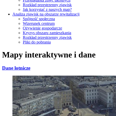
Przeglądarka zdjęć ukośnych
Rozkład przestrzenny zjawisk
Jak korzystać z naszych map?
Analiza zjawisk na obszarze rewitalizacji
Spójność społeczna
Wizerunek centrum
Ożywienie gospodarcze
Kryzys obszaru zamieszkania
Rozkład przestrzenny zjawisk
Pliki do pobrania
Mapy interaktywne i dane
Dane lotnicze