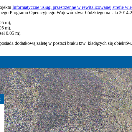
ojektu
Informatyczne usługi przestrzenne w rewitalizowanej strefie wie
nego Programu Operacyjnego Województwa Łódzkiego na lata 2014-
05 m),
05 m),
sel 0.05 m).
iada dodatkową zaletę w postaci braku tzw. kładących się obiektów. 