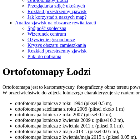
Ortofotomapy Łodzi
Przeglądarka zdjęć ukośnych
Rozkład przestrzenny zjawisk
Jak korzystać z naszych map?
Analiza zjawisk na obszarze rewitalizacji
Spójność społeczna
Wizerunek centrum
Ożywienie gospodarcze
Kryzys obszaru zamieszkania
Rozkład przestrzenny zjawisk
Pliki do pobrania
Ortofotomapy Łodzi
Ortofotomapa jest to kartometryczny, fotograficzny obraz terenu po
W przeciwieństwie do zdjęcia lotniczego charakteryzuje się rzutem ort
ortofotomapa lotnicza z roku 1994 (piksel 0.5 m),
ortofotomapa satelitarna z roku 2005 (piksel około 1 m),
ortofotomapa lotnicza z roku 2007 (piksel 0.2 m),
ortofotomapa lotnicza z kwietnia 2009 r. (piksel 0.2 m),
ortofotomapa lotnicza z kwietnia 2011 r. (piksel 0.1 m),
ortofotomapa lotnicza z maja 2013 r. (piksel 0.05 m),
ortofotomapa lotnicza z kwietnia/maja 2015 r. (piksel 0.05 m).