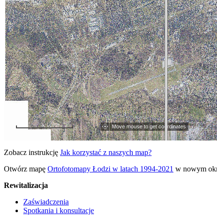
Zobacz instrukcję
Jak korzystać z naszych map?
Otwórz mapę
Ortofotomapy Łodzi w latach 1994-2021
w nowym okn
Rewitalizacja
Zaświadczenia
Spotkania i konsultacje