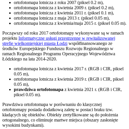
ortofotomapa lotnicza z roku 2007 (piksel 0.2 m),
ortofotomapa lotnicza z kwietnia 2009 r. (piksel 0.2 m),
ortofotomapa lotnicza z kwietnia 2011 r. (piksel 0.1 m),
ortofotomapa lotnicza z maja 2013 r. (piksel 0.05 m),
ortofotomapa lotnicza z kwietnia/maja 2015 r. (piksel 0.05 m).
Począwszy od roku 2017 ortofotomapy wykonywane są w ramach
projektu
Informatyczne usługi przestrzenne w rewitalizowanej
strefie wielkomiejskiej miasta Łodzi
współfinansowanego ze
środków Europejskiego Funduszu Rozwoju Regionalnego w
ramach Regionalnego Programu Operacyjnego Województwa
Łódzkiego na lata 2014-2020.
ortofotomapa lotnicza z kwietnia 2017 r. (RGB i CIR, piksel
0.05 m),
ortofotomapa lotnicza z kwietnia 2019 r. (RGB i CIR, piksel
0.05 m),
prawdziwa ortofotomapa
z kwietnia 2021 r. (RGB i CIR,
piksel 0.05 m).
Prawdziwa ortofotomapa w porównaniu do klasycznej
ortofotomapy posiada dodatkową zaletę w postaci braku tzw.
kładących się obiektów. Obiekty zretyfikowane są do położenia
ortogonalnego, co eliminuje martwe miejsca (obszary zasłonięte
wysokimi budynkami).