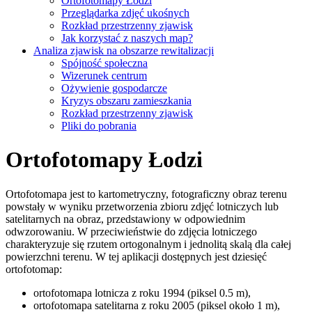
Ortofotomapy Łodzi
Przeglądarka zdjęć ukośnych
Rozkład przestrzenny zjawisk
Jak korzystać z naszych map?
Analiza zjawisk na obszarze rewitalizacji
Spójność społeczna
Wizerunek centrum
Ożywienie gospodarcze
Kryzys obszaru zamieszkania
Rozkład przestrzenny zjawisk
Pliki do pobrania
Ortofotomapy Łodzi
Ortofotomapa jest to kartometryczny, fotograficzny obraz terenu
powstały w wyniku przetworzenia zbioru zdjęć lotniczych lub
satelitarnych na obraz, przedstawiony w odpowiednim
odwzorowaniu. W przeciwieństwie do zdjęcia lotniczego
charakteryzuje się rzutem ortogonalnym i jednolitą skalą dla całej
powierzchni terenu. W tej aplikacji dostępnych jest dziesięć
ortofotomap:
ortofotomapa lotnicza z roku 1994 (piksel 0.5 m),
ortofotomapa satelitarna z roku 2005 (piksel około 1 m),