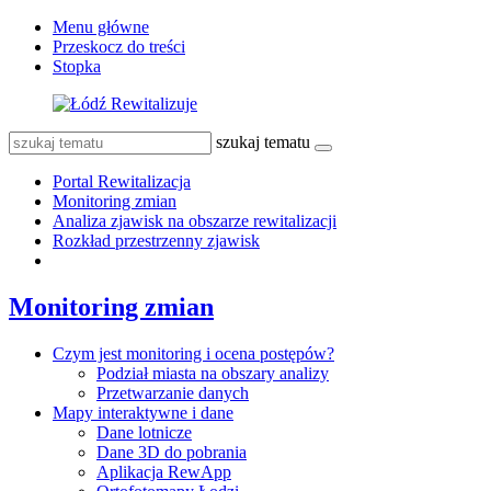
Menu główne
Przeskocz do treści
Stopka
szukaj tematu
Portal Rewitalizacja
Monitoring zmian
Analiza zjawisk na obszarze rewitalizacji
Rozkład przestrzenny zjawisk
Monitoring zmian
Czym jest monitoring i ocena postępów?
Podział miasta na obszary analizy
Przetwarzanie danych
Mapy interaktywne i dane
Dane lotnicze
Dane 3D do pobrania
Aplikacja RewApp