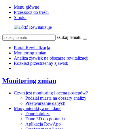
Menu główne
Przeskocz do treści
Stopka
szukaj tematu
Portal Rewitalizacja
Monitoring zmian
Analiza zjawisk na obszarze rewitalizacji
Rozkład przestrzenny zjawisk
Monitoring zmian
Czym jest monitoring i ocena postępów?
Podział miasta na obszary analizy
Przetwarzanie danych
Mapy interaktywne i dane
Dane lotnicze
Dane 3D do pobrania
Aplikacja RewApp