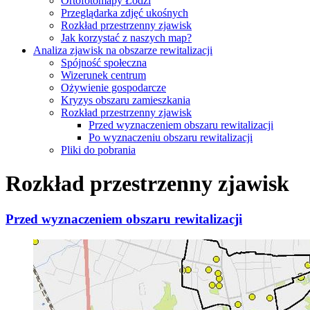
Ortofotomapy Łodzi
Przeglądarka zdjęć ukośnych
Rozkład przestrzenny zjawisk
Jak korzystać z naszych map?
Analiza zjawisk na obszarze rewitalizacji
Spójność społeczna
Wizerunek centrum
Ożywienie gospodarcze
Kryzys obszaru zamieszkania
Rozkład przestrzenny zjawisk
Przed wyznaczeniem obszaru rewitalizacji
Po wyznaczeniu obszaru rewitalizacji
Pliki do pobrania
Rozkład przestrzenny zjawisk
Przed wyznaczeniem obszaru rewitalizacji