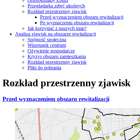
Ortofotomapy Łodzi
Przeglądarka zdjęć ukośnych
Rozkład przestrzenny zjawisk
Przed wyznaczeniem obszaru rewitalizacji
Po wyznaczeniu obszaru rewitalizacji
Jak korzystać z naszych map?
Analiza zjawisk na obszarze rewitalizacji
Spójność społeczna
Wizerunek centrum
Ożywienie gospodarcze
Kryzys obszaru zamieszkania
Rozkład przestrzenny zjawisk
Pliki do pobrania
Rozkład przestrzenny zjawisk
Przed wyznaczeniem obszaru rewitalizacji